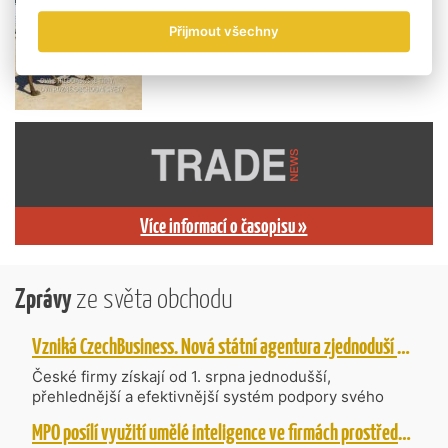
Přijmout všechny
Více informací o časopisu »
Zprávy
ze světa obchodu
Vzniká CzechBusiness. Nová státní agentura zjednoduší podporu českých firem
České firmy získají od 1. srpna jednodušší,
přehlednější a efektivnější systém podpory svého
podnikání. Vzniká nová státní agentura
MPO posílí využití umělé inteligence ve firmách prostřednictvím 40 projektů z programu TWIST
CzechBusiness, která propojuje dosavadní