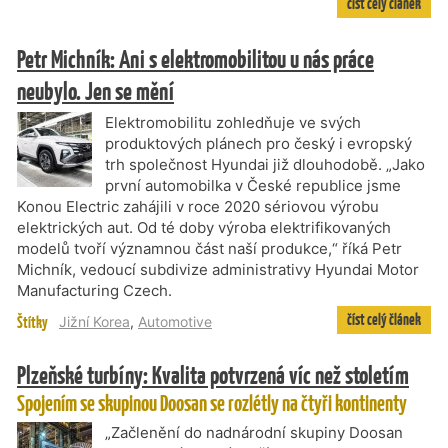
číst celý článek
Petr Michník: Ani s elektromobilitou u nás práce
neubylo. Jen se mění
Elektromobilitu zohledňuje ve svých
produktových plánech pro český i evropský
trh společnost Hyundai již dlouhodobě. „Jako
první automobilka v České republice jsme
Konou Electric zahájili v roce 2020 sériovou výrobu
elektrických aut. Od té doby výroba elektrifikovaných
modelů tvoří významnou část naší produkce,“ říká Petr
Michník, vedoucí subdivize administrativy Hyundai Motor
Manufacturing Czech.
číst celý článek
Štítky
Jižní Korea
,
Automotive
Plzeňské turbíny: Kvalita potvrzená víc než stoletím
Spojením se skupinou Doosan se rozlétly na čtyři kontinenty
„Začlenění do nadnárodní skupiny Doosan