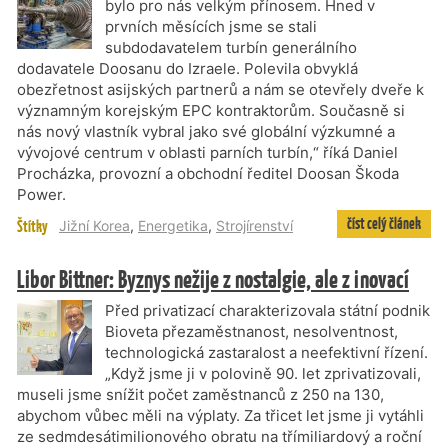
bylo pro nás velkým přínosem. Hned v
prvních měsících jsme se stali
subdodavatelem turbín generálního
dodavatele Doosanu do Izraele. Polevila obvyklá
obezřetnost asijských partnerů a nám se otevřely dveře k
významným korejským EPC kontraktorům. Současně si
nás nový vlastník vybral jako své globální výzkumné a
vývojové centrum v oblasti parních turbín,“ říká Daniel
Procházka, provozní a obchodní ředitel Doosan Škoda
Power.
číst celý článek
Štítky
Jižní Korea
,
Energetika
,
Strojírenství
Libor Bittner: Byznys nežije z nostalgie, ale z inovací
Před privatizací charakterizovala státní podnik
Bioveta přezaměstnanost, nesolventnost,
technologická zastaralost a neefektivní řízení.
„Když jsme ji v polovině 90. let zprivatizovali,
museli jsme snížit počet zaměstnanců z 250 na 130,
abychom vůbec měli na výplaty. Za třicet let jsme ji vytáhli
ze sedmdesátimilionového obratu na třímiliardový a roční