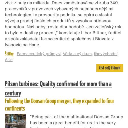
zisk z nuly na miliardu. Dnes zaměstnáváme zhruba 740
pracovníků v provozech vybavených nejmodernějšími
technologiemi a prosperita podniku se opírá o vlastní
vývoj a prodej finálních produktů s vysokou přidanou
hodnotou. Náš odbyt roste dlouhodobě. Jen za loňský rok
to bylo o desítky procent,“ konstatuje Libor Bittner, ředitel
a spoluzakladatel farmaceutické společnosti Bioveta z
Ivanovic na Hané.
Štítky
Farmaceutický průmysl
,
Věda a výzkum
,
jihovýchodní
Asie
číst celý článek
Pilsen turbines: Quality confirmed for more than a
century
Following the Doosan Group merger, they expanded to four
continents
"Being part of the multinational Doosan Group
has been a great benefit for us. In the very