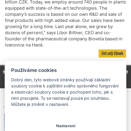
billion CZK. Today, we employ around 740 people in plants
equipped with state-of-the-art technologies. The
company’s success is based on our own R&D and sale of
final products with high added value. Our sales have been
growing for a long time. Last year alone, we grew by
dozens of percent," says Libor Bittner, CEO and co-
founder of the pharmaceutical company Bioveta based in
Ivanovice na Hané.
číst celý článek
1
3
4
5
6
7
8
9
Používáme cookies
« předchozí
další »
…
…
Dobrý den, tyto webové stránky používají základní
11
22
32
42
…
…
…
soubory cookie k zajištění svého správného fungování
a sledovací soubory cookie k pochopení toho, jak s
nimi pracujete. Ty se nastavují pouze po souhlasu.
Archiv čísel
Můžete je změnit v nastavení.
Nastavení