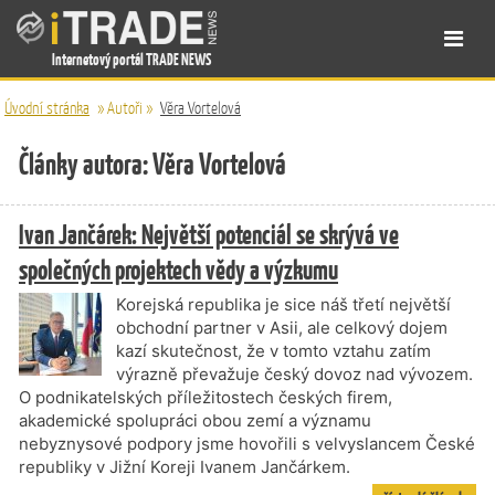
Internetový portál TRADE NEWS
Úvodní stránka
»
Autoři
»
Věra Vortelová
Články autora: Věra Vortelová
Ivan Jančárek: Největší potenciál se skrývá ve
společných projektech vědy a výzkumu
Korejská republika je sice náš třetí největší
obchodní partner v Asii, ale celkový dojem
kazí skutečnost, že v tomto vztahu zatím
výrazně převažuje český dovoz nad vývozem.
O podnikatelských příležitostech českých firem,
akademické spolupráci obou zemí a významu
nebyznysové podpory jsme hovořili s velvyslancem České
republiky v Jižní Koreji Ivanem Jančárkem.