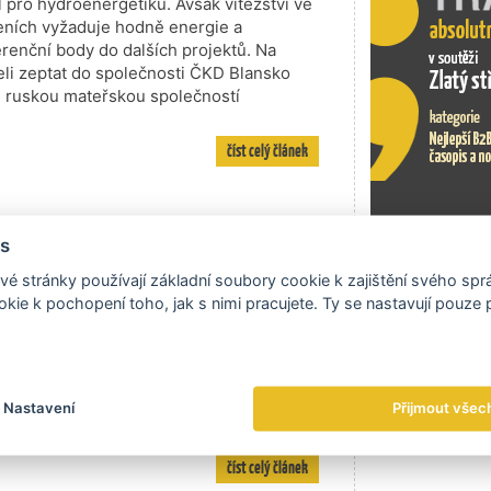
 pro hydroenergetiku. Avšak vítězství ve
eních vyžaduje hodně energie a
ferenční body do dalších projektů. Na
jeli zeptat do společnosti ČKD Blansko
u ruskou mateřskou společností
číst celý článek
s
Exportní tr
acházejí už dvaadvacet let uplatnění
é stránky používají základní soubory cookie k zajištění svého sp
v automobilovém či elektrotechnickém
kie k pochopení toho, jak s nimi pracujete. Ty se nastavují pouze
mi řetězci u nás i v zahraničí. „Nejčastěji
tra, ale také archivy správních organizací
 společnosti Pavel Nekut, který se může
i zemích. Listopadové vydání TRADE
Nastavení
Přijmout všec
ém sídle společnosti na stole, nás však
číst celý článek