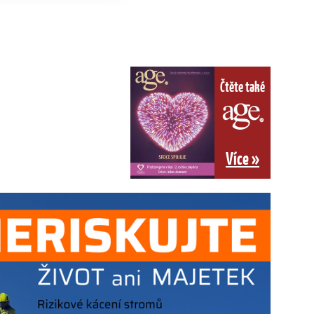
Čtěte také
Více »