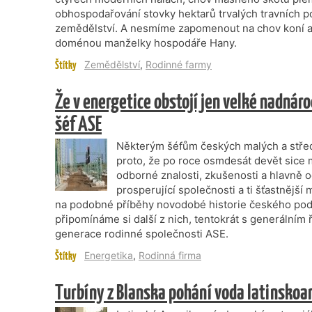
obhospodařování stovky hektarů trvalých travních p
zemědělství. A nesmíme zapomenout na chov koní a 
doménou manželky hospodáře Hany.
Štítky
Zemědělství
,
Rodinné farmy
Že v energetice obstojí jen velké nadnár
šéf ASE
Některým šéfům českých malých a středn
proto, že po roce osmdesát devět sice 
odborné znalosti, zkušenosti a hlavně od
prosperující společnosti a ti šťastnější 
na podobné příběhy novodobé historie českého pod
připomínáme si další z nich, tentokrát s generáln
generace rodinné společnosti ASE.
Štítky
Energetika
,
Rodinná firma
Turbíny z Blanska pohání voda latinskoa