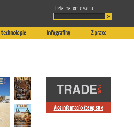
Hledat na tomto webu
 technologie
Infografiky
Z praxe
Více informací o časopisu »