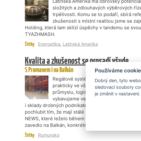
Latinská Amerika má obrovský potenciál
složitých a zdlouhavých výběrových říz
trpělivosti. Komu se to podaří, sbírá re
zkušenosti s místní realitou jsme se za
Holding, která tam sklízí úspěchy v tandemu se svo
TYAZHMASH.
Štítky
Energetika
,
Latinská Amerika
Kvalita a zkušenost se prosadí všude
S Promanem i na Balkán
Používáme cookie
Regálové systémy české firmy Proman n
Dobrý den, tyto webov
prakticky ve všech oborech, například 
sledovací soubory coo
průmyslu, logistice a také mezi obchodní
je změnit v nastavení.
vybavujeme velkosklady a logistická cen
i sklady drobných podnikatelů,“ vysvětluje jednatel
pochlubit tím, že mají stálé zákazníky už ve dvacet
NEWS, které leželo během naší návštěvy v chrudimsk
zavedlo na Balkán, konkrétně do Rumunska.
Štítky
Rumunsko