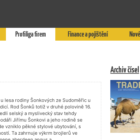
Profiliga firem
Finance a pojištění
Nové
Archiv čísel
 u lesa rodiny Šonkových ze Sudoměřic u
icí. Rod Šonků totiž v druhé polovině 16.
edli selský a myslivecký stav tehdy
áři Jiřímu Šonkovi a jeho rodině se
e vzniklo pěkné stylové ubytování, s
ností. Ta zahrnuje výkrm brojlerů ve
emene aberdeen angus a