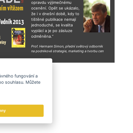
opravdu výjimečnému
ocenění. Opět se ukázalo,
že i v dnešní době, kdy to
tištěné publikace nemají
jednoduché, se kvalita
vyplácí a je po zásluze
odměněna.“
Prof. Hermann Simon, přední světový odborník
na podnikové strategie, marketing a tvorbu cen
hy
rávného fungování a
 po souhlasu. Můžete
hny