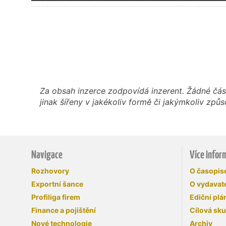
Za obsah inzerce zodpovídá inzerent. Žádné čás
jinak šířeny v jakékoliv formě či jakýmkoliv z
Navigace
Více infor
Rozhovory
O časopi
Exportní šance
O vydavate
Profiliga firem
Ediční plá
Finance a pojištění
Cílová sk
Nové technologie
Archiv