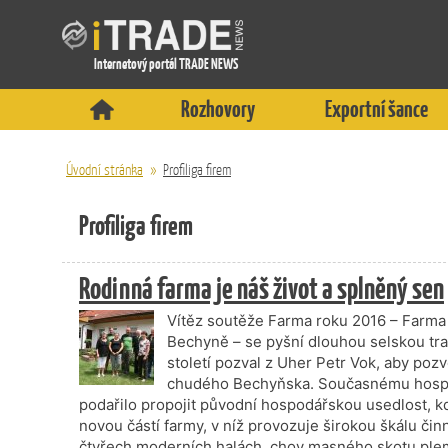
Internetový portál TRADE NEWS
Rozhovory
Exportní šance
Úvodní stránka
»
Profiliga firem
Profiliga firem
Rodinná farma je náš život a splněný sen
Vítěz soutěže Farma roku 2016 – Farma
Bechyně – se pyšní dlouhou selskou trad
století pozval z Uher Petr Vok, aby pozv
chudého Bechyňska. Současnému hospod
podařilo propojit původní hospodářskou usedlost, kd
novou částí farmy, v níž provozuje širokou škálu čin
čtyřech moderních halách, chov masného skotu pl