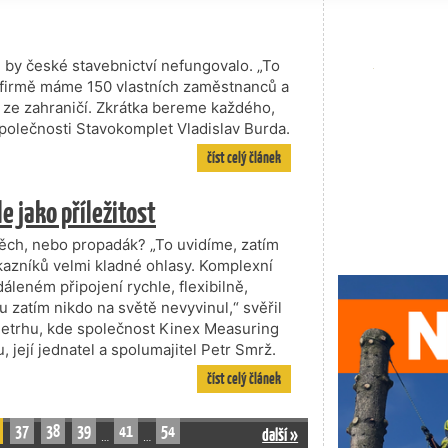
 by české stavebnictví nefungovalo. „To
Ve firmě máme 150 vlastních zaměstnanců a
ci ze zahraničí. Zkrátka bereme každého,
 společnosti Stavokomplet Vladislav Burda.
číst celý článek
 jako příležitost
pěch, nebo propadák? „To uvidíme, zatím
azníků velmi kladné ohlasy. Komplexní
áleném připojení rychle, flexibilně,
u zatím nikdo na světě nevyvinul,“ svěřil
letrhu, kde společnost Kinex Measuring
její jednatel a spolumajitel Petr Smrž.
číst celý článek
37
38
39
41
54
další »
…
…