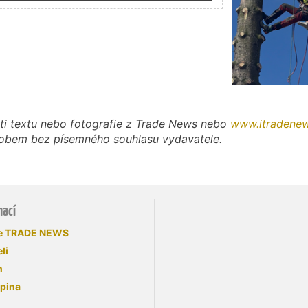
ti textu nebo fotografie z Trade News nebo
www.itradenew
působem bez písemného souhlasu vydavatele.
mací
se TRADE NEWS
li
n
upina