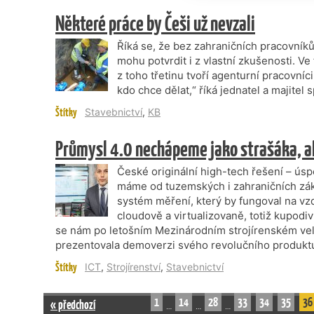
Některé práce by Češi už nevzali
Říká se, že bez zahraničních pracovníků
mohu potvrdit i z vlastní zkušenosti. 
z toho třetinu tvoří agenturní pracovní
kdo chce dělat,“ říká jednatel a majitel
Štítky
Stavebnictví
,
KB
Průmysl 4.0 nechápeme jako strašáka, ale
České originální high-tech řešení – ús
máme od tuzemských i zahraničních zák
systém měření, který by fungoval na vzd
cloudově a virtualizovaně, totiž kupodiv
se nám po letošním Mezinárodním strojírenském ve
prezentovala demoverzi svého revolučního produktu, 
Štítky
ICT
,
Strojírenství
,
Stavebnictví
1
14
28
33
34
35
36
« předchozí
…
…
…