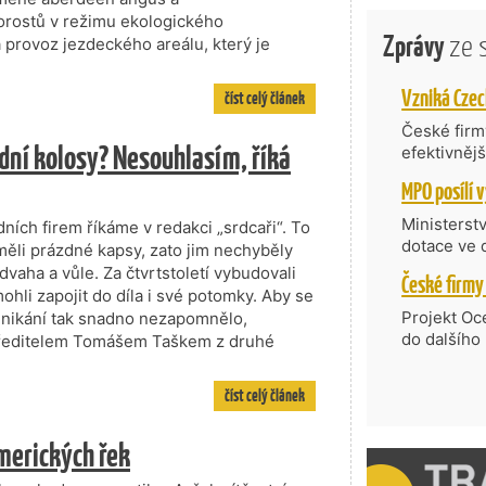
orostů v režimu ekologického
Zprávy
ze 
provoz jezdeckého areálu, který je
číst celý článek
České firmy
odní kolosy? Nesouhlasím, říká
efektivněj
státní age
kompetenc
nabídne je
Ministerst
ích firem říkáme v redakci „srdcaři“. To
zahraniční
dotace ve 
měli prázdné kapsy, zato jim nechyběly
Transfer, 
vaha a vůle. Za čtvrtstoletí vybudovali
Technologi
mohli zapojit do díla i své potomky. Aby se
požadující
Projekt Oc
nikání tak snadno nezapomnělo,
Částkou 63
do dalšího
ím ředitelem Tomášem Taškem z druhé
hodnocenýc
firmy opět 
umělé inte
vyzdvihuje
číst celý článek
do vývoje 
prosazují s
zásobníku 
přispívají
podpořeno 
merických řek
nejen ekon
příběh.