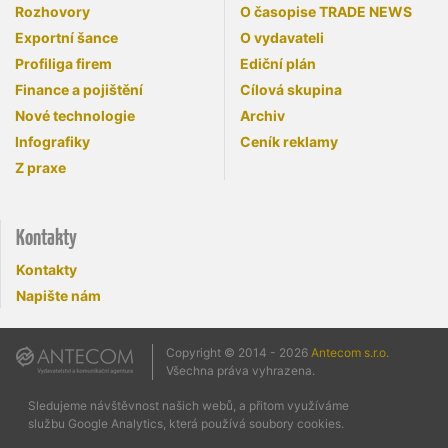
Rozhovory
O časopise TRADE NEWS
Exportní šance
O vydavateli
Profiliga firem
Ediční plán
Finance a pojištění
Cílová skupina
Nové technologie
Archiv
Infografiky
Ceník reklamy
Z praxe
Kontakty
Kontakty
Napište nám
Copyright © 2014 - 2026
Antecom s.r.o.
Všechna práva vyhrazena.
Sledujeme návštěvnost našich webů, a přitom využíváme
službu Google Analytics, která používá soubory cookies.