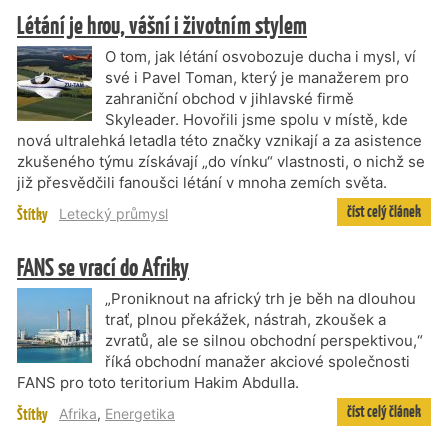
Létání je hrou, vášní i životním stylem
O tom, jak létání osvobozuje ducha i mysl, ví
své i Pavel Toman, který je manažerem pro
zahraniční obchod v jihlavské firmě
Skyleader. Hovořili jsme spolu v místě, kde
nová ultralehká letadla této značky vznikají a za asistence
zkušeného týmu získávají „do vínku“ vlastnosti, o nichž se
již přesvědčili fanoušci létání v mnoha zemích světa.
číst celý článek
Štítky
Letecký průmysl
FANS se vrací do Afriky
„Proniknout na africký trh je běh na dlouhou
trať, plnou překážek, nástrah, zkoušek a
zvratů, ale se silnou obchodní perspektivou,“
říká obchodní manažer akciové společnosti
FANS pro toto teritorium Hakim Abdulla.
číst celý článek
Štítky
Afrika
,
Energetika