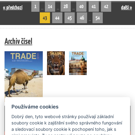
1
14
28
40
41
42
« předchozí
další »
…
…
…
43
44
45
46
54
…
Archiv čísel
Používáme cookies
Dobrý den, tyto webové stránky používají základní
soubory cookie k zajištění svého správného fungování
a sledovací soubory cookie k pochopení toho, jak s