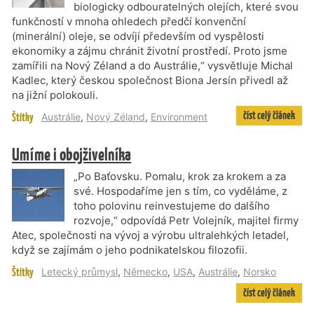
biologicky odbouratelných olejích, které svou
funkčností v mnoha ohledech předčí konvenční
(minerální) oleje, se odvíjí především od vyspělosti
ekonomiky a zájmu chránit životní prostředí. Proto jsme
zamířili na Nový Zéland a do Austrálie,“ vysvětluje Michal
Kadlec, který českou společnost Biona Jersín přivedl až
na jižní polokouli.
číst celý článek
Štítky
Austrálie
,
Nový Zéland
,
Environment
Umíme i obojživelníka
„Po Baťovsku. Pomalu, krok za krokem a za
své. Hospodaříme jen s tím, co vyděláme, z
toho polovinu reinvestujeme do dalšího
rozvoje,“ odpovídá Petr Volejník, majitel firmy
Atec, společnosti na vývoj a výrobu ultralehkých letadel,
když se zajímám o jeho podnikatelskou filozofii.
Štítky
Letecký průmysl
,
Německo
,
USA
,
Austrálie
,
Norsko
číst celý článek