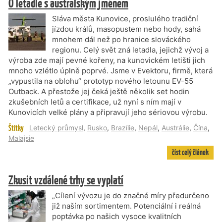
O letadle s australským jménem
Sláva města Kunovice, proslulého tradiční
jízdou králů, masopustem nebo hody, sahá
mnohem dál než po hranice slováckého
regionu. Celý svět zná letadla, jejichž vývoj a
výroba zde mají pevné kořeny, na kunovickém letišti jich
mnoho vzlétlo úplně poprvé. Jsme v Evektoru, firmě, která
„vypustila na oblohu“ prototyp nového letounu EV-55
Outback. A přestože jej čeká ještě několik set hodin
zkušebních letů a certifikace, už nyní s ním mají v
Kunovicích velké plány a připravují jeho sériovou výrobu.
Štítky
Letecký průmysl
,
Rusko
,
Brazílie
,
Nepál
,
Austrálie
,
Čína
,
Malajsie
číst celý článek
Zkusit vzdálené trhy se vyplatí
„Cílení vývozu je do značné míry předurčeno
již naším sortimentem. Potenciální i reálná
poptávka po našich vysoce kvalitních