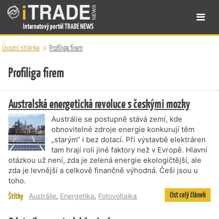
Internetový portál TRADE NEWS
Úvodní stránka
»
Profiliga firem
Profiliga firem
Australská energetická revoluce s českými mozky
Austrálie se postupně stává zemí, kde
obnovitelné zdroje energie konkurují těm
„starým“ i bez dotací. Při výstavbě elektráren
tam hrají roli jiné faktory než v Evropě. Hlavní
otázkou už není, zda je zelená energie ekologičtější, ale
zda je levnější a celkově finančně výhodná. Češi jsou u
toho.
číst celý článek
Štítky
Austrálie
,
Energetika
,
Fotovoltaika