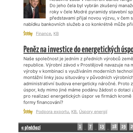
Do jeho čela byl vybrán zkušený manažer
roky v čele Modré pyramidy stavební spo
představami přijal novou výzvu, v čem 
nabídku bankovních služeb a co konkrétně může při
Štítky
Finance
,
KB
Peněz na investice do energetických úspo
Naše společnost je jedním z předních výrobců země
republice. Výrobní závod v Prostějově navazuje na mí
výroby v kombinaci s využíváním moderních technolo
montážní linky jsou situovány v původních výrobníc
administrativní budova energeticky náročné. Proto 
úspor, kdy mimo jiné máme podánu žádost o dotaci 
pro realizaci energetických úspor ve firmách kromě
formy financování?
Štítky
Podpora exportu
,
KB
,
Úspory energií
1
7
13
18
19
2
« předchozí
…
…
…