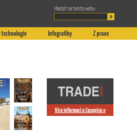
Hledat na tomto webu
 technologie
Infografiky
Z praxe
Více informací o časopisu »