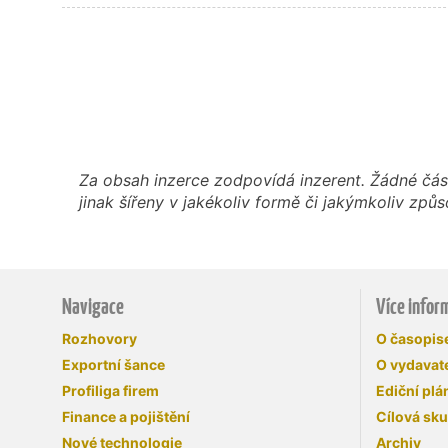
Za obsah inzerce zodpovídá inzerent. Žádné čás
jinak šířeny v jakékoliv formě či jakýmkoliv z
Navigace
Více infor
Rozhovory
O časopi
Exportní šance
O vydavate
Profiliga firem
Ediční plá
Finance a pojištění
Cílová sk
Nové technologie
Archiv