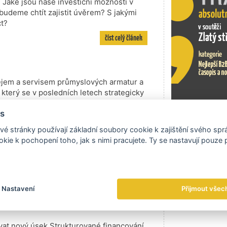
. Jaké jsou naše investiční možnosti v
budeme chtít zajistit úvěrem? S jakými
ct?
číst celý článek
ejem a servisem průmyslových armatur a
 který se v posledních letech strategicky
tenciál do budoucna. V rámci obchodních
s
projednávání kontraktů řešit i standardně
stí formou záruk. Obchodní partneři v
Exportní tr
é stránky používají základní soubory cookie k zajištění svého sp
y vystavené v jejich prospěch bankami v
kie k pochopení toho, jak s nimi pracujete. Ty se nastavují pouze
é místními bankami. Je tento přístup
zajistit včasné zaplacení za námi dodané
číst celý článek
Nastavení
Přijmout všec
at nový úsek Strukturované financování.