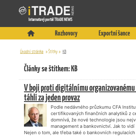
Internetový portál TRADE NEWS
Rozhovory
Exportní šance
Úvodní stránka
»
Štítky
»
KB
Články se štítkem: KB
V boji proti digitálnímu organizovanému 
táhli za jeden provaz
Podle nedávného průzkumu CFA Institute,
certifikovaných finančních analytiků z 
domnívá, že nové technologie jsou nej
management a bankovnictví. Jak to vidí
Nejen o tom, ale třeba také o bankovních regulacích