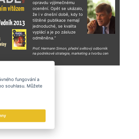
opravdu výjimečnému
ocenění. Opět se ukázalo,
že i v dnešní době, kdy to
tištěné publikace nemají
jednoduché, se kvalita
vyplácí a je po zásluze
odměněna.“
Prof. Hermann Simon, přední světový odborník
na podnikové strategie, marketing a tvorbu cen
hy
rávného fungování a
 po souhlasu. Můžete
hny