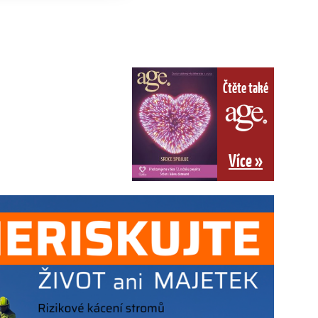
Čtěte také
Více »