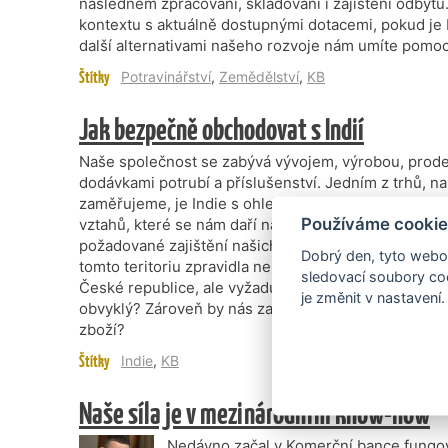
následném zpracování, skladování i zajištění odbytu
kontextu s aktuálně dostupnými dotacemi, pokud je 
další alternativami našeho rozvoje nám umíte pomo
Štítky
Potravinářství
,
Zemědělství
,
KB
Jak bezpečně obchodovat s Indií
Naše společnost se zabývá vývojem, výrobou, prod
dodávkami potrubí a příslušenství. Jedním z trhů, na
zaměřujeme, je Indie s ohledem na její obchodní po
Používáme cookie
vztahů, které se nám daří navazovat, je potřeba při 
požadované zajištění našich dodavatelských povinno
Dobrý den, tyto webov
tomto teritoriu zpravidla nepřijímají bankovní záruk
sledovací soubory coo
České republice, ale vyžadují pouze záruky vystaven
je změnit v nastavení.
obvyklý? Zároveň by nás zajímalo, jak si co nejlépe 
zboží?
Štítky
Indie
,
KB
Naše síla je v mezinárodním know-how
Nedávno začal v Komerční bance fungov