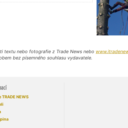
ti textu nebo fotografie z Trade News nebo
www.itradenew
působem bez písemného souhlasu vydavatele.
mací
se TRADE NEWS
li
n
upina