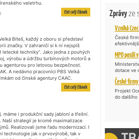
írenského veletrhu.
Zprávy
ze 
číst celý článek
e
České firmy
Velká Bíteš, každý z oboru si představí
efektivněj
rii značky. V zahraničí si k ní nejspíš
státní age
 letecké techniky“. Jako jedna z pouhých
kompetenc
voj, výrobu a údržbu turbínových motorů a
nabídne je
Ministerst
kou agenturou pro letovou bezpečnost.
zahraniční
dotace ve 
MAK. A nedávno pracovníci PBS Velká
Transfer, 
řejímkám od čínské agentury CAAC.
Technologi
číst celý článek
požadující
Projekt Oc
Částkou 63
do dalšího
hodnocenýc
firmy opět 
umělé inte
vyzdvihuje
do vývoje 
. máme i produkční sady jabloní a třešní.
prosazují s
zásobníku 
 Naší strategií je kromě maximalizace
přispívají
podpořeno 
říjmů. Realizovali jsme řadu modernizací. I
nejen ekon
í technologie jak v prvovýrobě, tak v
příběh.