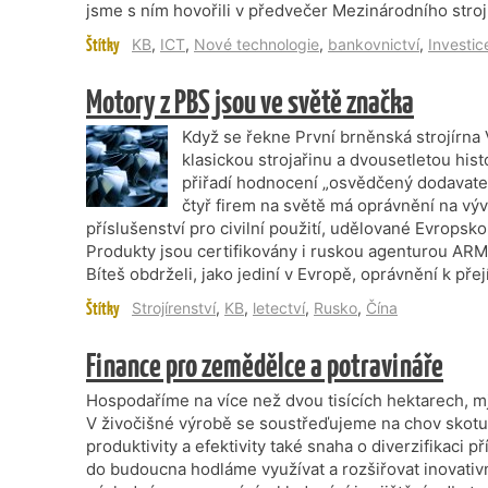
jsme s ním hovořili v předvečer Mezinárodního stroj
Štítky
KB
,
ICT
,
Nové technologie
,
bankovnictví
,
Investic
Motory z PBS jsou ve světě značka
Když se řekne První brněnská strojírna 
klasickou strojařinu a dvousetletou histo
přiřadí hodnocení „osvědčený dodavatel
čtyř firem na světě má oprávnění na vý
příslušenství pro civilní použití, udělované Evrops
Produkty jsou certifikovány i ruskou agenturou AR
Bíteš obdrželi, jako jediní v Evropě, oprávnění k p
Štítky
Strojírenství
,
KB
,
letectví
,
Rusko
,
Čína
Finance pro zemědělce a potravináře
Hospodaříme na více než dvou tisících hektarech, mj
V živočišné výrobě se soustřeďujeme na chov skotu.
produktivity a efektivity také snaha o diverzifikaci p
do budoucna hodláme využívat a rozšiřovat inovativn