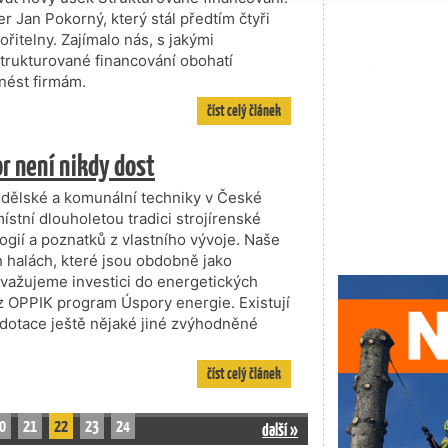
 Jan Pokorný, který stál předtím čtyři
řitelny. Zajímalo nás, s jakými
strukturované financování obohatí
nést firmám.
číst celý článek
r není nikdy dost
dělské a komunální techniky v České
stní dlouholetou tradici strojírenské
gií a poznatků z vlastního vývoje. Naše
h halách, které jsou obdobně jako
zvažujeme investici do energetických
z OPPIK program Úspory energie. Existují
 dotace ještě nějaké jiné zvýhodněné
číst celý článek
0
21
22
23
24
další »