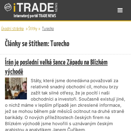
Internetový portál TRADE NEWS
Úvodní stránka
»
Štítky
»
Turecko
Články se štítkem: Turecko
Írán je poslední velká šance Západu na Blízkém
východě
Státy, které jsme donedávna považovali za
relativně snadný obchodní cíl, mohou brzy
zažít tak silné otřesy, že je pocítí i naši
obchodníci a investoři. Současně existují jiné,
o nichž máme v lepším případě jen zkreslené informace,
jež se mohou během pár měsíců ocitnout na druhé straně
barikády. O nových příležitostech českých firem na
Blízkém východě jsme hovořili s uznávaným českým
arabistou a analytikem Janem Čuříkem.