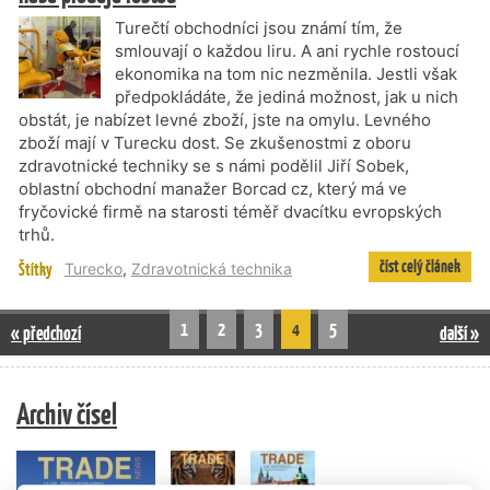
Turečtí obchodníci jsou známí tím, že
smlouvají o každou liru. A ani rychle rostoucí
ekonomika na tom nic nezměnila. Jestli však
předpokládáte, že jediná možnost, jak u nich
obstát, je nabízet levné zboží, jste na omylu. Levného
zboží mají v Turecku dost. Se zkušenostmi z oboru
zdravotnické techniky se s námi podělil Jiří Sobek,
oblastní obchodní manažer Borcad cz, který má ve
fryčovické firmě na starosti téměř dvacítku evropských
trhů.
číst celý článek
Štítky
Turecko
,
Zdravotnická technika
1
2
3
4
5
« předchozí
další »
Archiv čísel