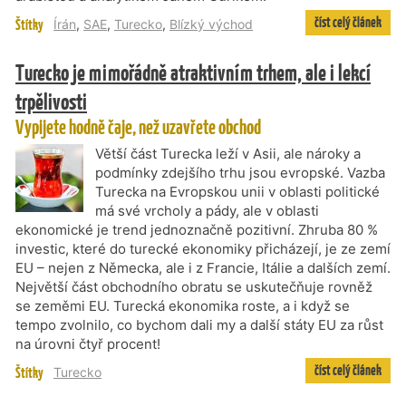
číst celý článek
Štítky
Írán
,
SAE
,
Turecko
,
Blízký východ
Turecko je mimořádně atraktivním trhem, ale i lekcí
trpělivosti
Vypijete hodně čaje, než uzavřete obchod
Větší část Turecka leží v Asii, ale nároky a
podmínky zdejšího trhu jsou evropské. Vazba
Turecka na Evropskou unii v oblasti politické
má své vrcholy a pády, ale v oblasti
ekonomické je trend jednoznačně pozitivní. Zhruba 80 %
investic, které do turecké ekonomiky přicházejí, je ze zemí
EU – nejen z Německa, ale i z Francie, Itálie a dalších zemí.
Největší část obchodního obratu se uskutečňuje rovněž
se zeměmi EU. Turecká ekonomika roste, a i když se
tempo zvolnilo, co bychom dali my a další státy EU za růst
na úrovni čtyř procent!
číst celý článek
Štítky
Turecko