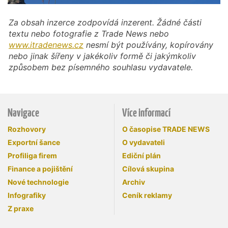
Za obsah inzerce zodpovídá inzerent. Žádné části
textu nebo fotografie z Trade News nebo
www.itradenews.cz
nesmí být používány, kopírovány
nebo jinak šířeny v jakékoliv formě či jakýmkoliv
způsobem bez písemného souhlasu vydavatele.
Navigace
Více informací
Rozhovory
O časopise TRADE NEWS
Exportní šance
O vydavateli
Profiliga firem
Ediční plán
Finance a pojištění
Cílová skupina
Nové technologie
Archiv
Infografiky
Ceník reklamy
Z praxe