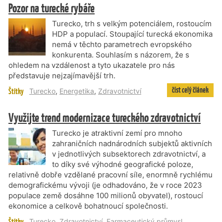
Pozor na turecké rybáře
Turecko, trh s velkým potenciálem, rostoucím
HDP a populací. Stoupající turecká ekonomika
nemá v těchto parametrech evropského
konkurenta. Souhlasím s názorem, že s
ohledem na vzdálenost a tyto ukazatele pro nás
představuje nejzajímavější trh.
číst celý článek
Štítky
Turecko
,
Energetika
,
Zdravotnictví
Využijte trend modernizace tureckého zdravotnictví
Turecko je atraktivní zemí pro mnoho
zahraničních nadnárodních subjektů aktivních
v jednotlivých subsektorech zdravotnictví, a
to díky své výhodné geografické poloze,
relativně dobře vzdělané pracovní síle, enormně rychlému
demografickému vývoji (je odhadováno, že v roce 2023
populace země dosáhne 100 milionů obyvatel), rostoucí
ekonomice a celkově bohatnoucí společnosti.
Štítky
Turecko
,
Zdravotnictví
,
Farmaceutický průmysl