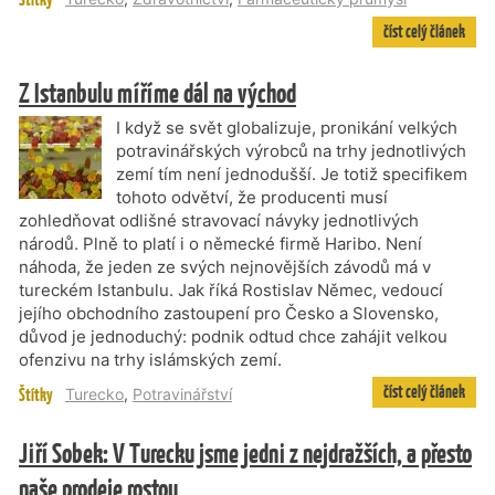
číst celý článek
Z Istanbulu míříme dál na východ
I když se svět globalizuje, pronikání velkých
potravinářských výrobců na trhy jednotlivých
zemí tím není jednodušší. Je totiž specifikem
tohoto odvětví, že producenti musí
zohledňovat odlišné stravovací návyky jednotlivých
národů. Plně to platí i o německé firmě Haribo. Není
náhoda, že jeden ze svých nejnovějších závodů má v
tureckém Istanbulu. Jak říká Rostislav Němec, vedoucí
jejího obchodního zastoupení pro Česko a Slovensko,
důvod je jednoduchý: podnik odtud chce zahájit velkou
ofenzivu na trhy islámských zemí.
číst celý článek
Štítky
Turecko
,
Potravinářství
Jiří Sobek: V Turecku jsme jedni z nejdražších, a přesto
naše prodeje rostou