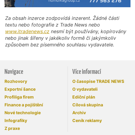
Za obsah inzerce zodpovídá inzerent. Žádné části
textu nebo fotografie z Trade News nebo
www.itradenews.cz
nesmí být používány, kopírovány
nebo jinak šířeny v jakékoliv formě či jakýmkoliv
způsobem bez písemného souhlasu vydavatele.
Navigace
Více informací
Rozhovory
O časopise TRADE NEWS
Exportní šance
O vydavateli
Profiliga firem
Ediční plán
Finance a pojištění
Cílová skupina
Nové technologie
Archiv
Infografiky
Ceník reklamy
Z praxe