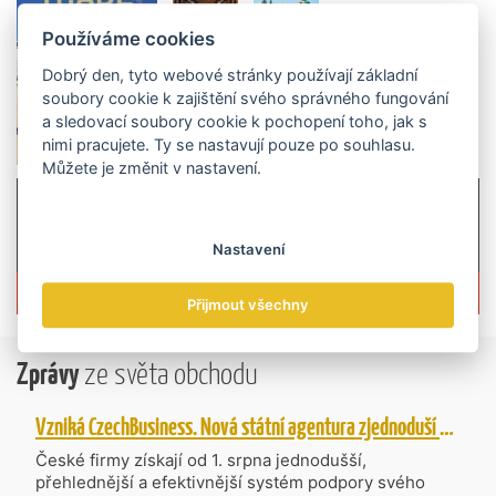
Používáme cookies
Dobrý den, tyto webové stránky používají základní
soubory cookie k zajištění svého správného fungování
a sledovací soubory cookie k pochopení toho, jak s
nimi pracujete. Ty se nastavují pouze po souhlasu.
Můžete je změnit v nastavení.
Nastavení
Více informací o časopisu »
Přijmout všechny
Zprávy
ze světa obchodu
Vzniká CzechBusiness. Nová státní agentura zjednoduší podporu českých firem
České firmy získají od 1. srpna jednodušší,
přehlednější a efektivnější systém podpory svého