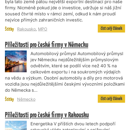
byla tato země pátou největší exportní destinací pro naše
firmy. Nicméně pokud jde o investice, udržuje si náš jižní
soused čtvrté místo v rámci zemí, odkud k nám proudí
nejvíce přímých zahraničních investic.
číst celý článek
Štítky
Rakousko
,
MPO
Příležitosti pro české firmy v Německu
Automobilový průmysl Automobilový průmysl
jev Německu nejdůležitějším průmyslovým
odvětvím, které se podílí více než 40 % na
celkovém exportu i na soukromých výdajích
na vědu a výzkum. Osobní automobily a díly pro motorová
vozidla jsou nejdůležitějšími českými vývozními položkami
do Německa s…
číst celý článek
Štítky
Německo
Příležitosti pro české firmy v Rakousku
Energetika V příštích dvou letech podpoří
rakouská vláda zateplování a snižování