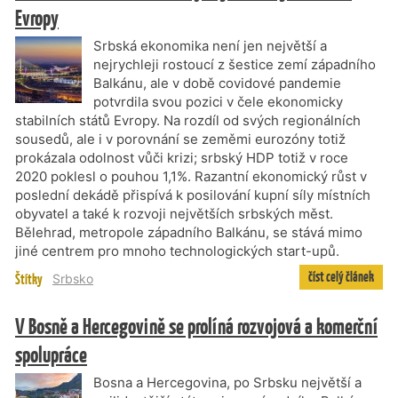
Evropy
Srbská ekonomika není jen největší a
nejrychleji rostoucí z šestice zemí západního
Balkánu, ale v době covidové pandemie
potvrdila svou pozici v čele ekonomicky
stabilních států Evropy. Na rozdíl od svých regionálních
sousedů, ale i v porovnání se zeměmi eurozóny totiž
prokázala odolnost vůči krizi; srbský HDP totiž v roce
2020 poklesl o pouhou 1,1%. Razantní ekonomický růst v
poslední dekádě přispívá k posilování kupní síly místních
obyvatel a také k rozvoji největších srbských měst.
Bělehrad, metropole západního Balkánu, se stává mimo
jiné centrem pro mnoho technologických start-upů.
číst celý článek
Štítky
Srbsko
V Bosně a Hercegovině se prolíná rozvojová a komerční
spolupráce
Bosna a Hercegovina, po Srbsku největší a