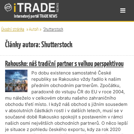
Internetový portál TRADE NEWS
Úvodní stránka
»
Autoři
»
Shutterstock
Články autora: Shutterstock
Rakousko: náš tradiční partner s velkou perspektivou
Po dobu existence samostatné České
republiky se Rakousko vždy řadilo k našim
předním obchodním partnerům. Zpočátku,
paradoxně do vstupu ČR do EU v roce 2004,
mu náleželo v celkovém obratu našeho zahraničního
obchodu třetí místo. I když náš obchod s jižním sousedem
v absolutních částkách rostl i v dalších letech, musí se v
současné době Rakousko spokojit s postavením v rámci
našich osmi největších obchodních partnerů. O něco lepší
je situace z pohledu českého exportu, kdy za rok 2020