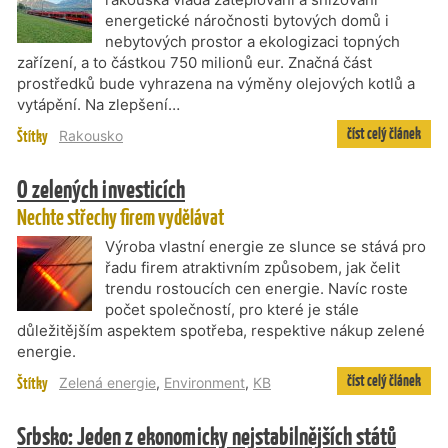
energetické náročnosti bytových domů i
nebytových prostor a ekologizaci topných
zařízení, a to částkou 750 milionů eur. Značná část
prostředků bude vyhrazena na výměny olejových kotlů a
vytápění. Na zlepšení…
číst celý článek
Štítky
Rakousko
O zelených investicích
Nechte střechy firem vydělávat
Výroba vlastní energie ze slunce se stává pro
řadu firem atraktivním způsobem, jak čelit
trendu rostoucích cen energie. Navíc roste
počet společností, pro které je stále
důležitějším aspektem spotřeba, respektive nákup zelené
energie.
číst celý článek
Štítky
Zelená energie
,
Environment
,
KB
Srbsko: Jeden z ekonomicky nejstabilnějších států