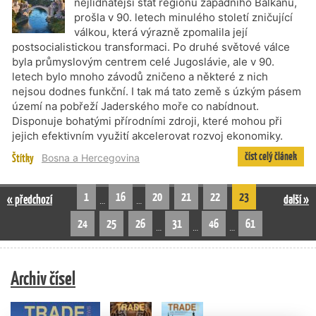
nejlidnatější stát regionu západního Balkánu,
prošla v 90. letech minulého století zničující
válkou, která výrazně zpomalila její
postsocialistickou transformaci. Po druhé světové válce
byla průmyslovým centrem celé Jugoslávie, ale v 90.
letech bylo mnoho závodů zničeno a některé z nich
nejsou dodnes funkční. I tak má tato země s úzkým pásem
území na pobřeží Jaderského moře co nabídnout.
Disponuje bohatými přírodními zdroji, které mohou při
jejich efektivním využití akcelerovat rozvoj ekonomiky.
číst celý článek
Štítky
Bosna a Hercegovina
1
16
20
21
22
23
« předchozí
další »
…
…
24
25
26
31
46
61
…
…
…
Archiv čísel