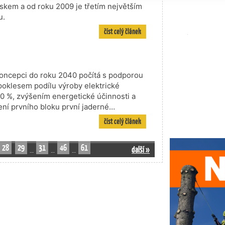
kem a od roku 2009 je třetím největším
u.
číst celý článek
koncepci do roku 2040 počítá s podporou
 poklesem podílu výroby elektrické
60 %, zvýšením energetické účinnosti a
ní prvního bloku první jaderné…
číst celý článek
28
29
31
46
61
další »
…
…
…