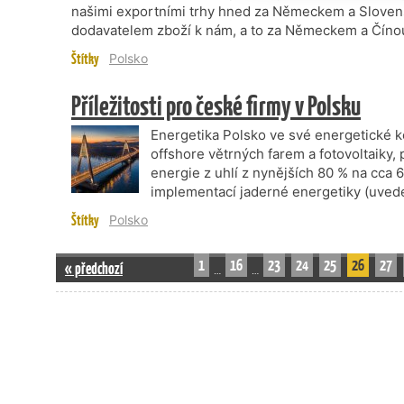
našimi exportními trhy hned za Německem a Slovens
dodavatelem zboží k nám, a to za Německem a Číno
Štítky
Polsko
Příležitosti pro české firmy v Polsku
Energetika Polsko ve své energetické 
offshore větrných farem a fotovoltaiky,
energie z uhlí z nynějších 80 % na cca 
implementací jaderné energetiky (uvede
Štítky
Polsko
1
16
23
24
25
26
27
« předchozí
…
…