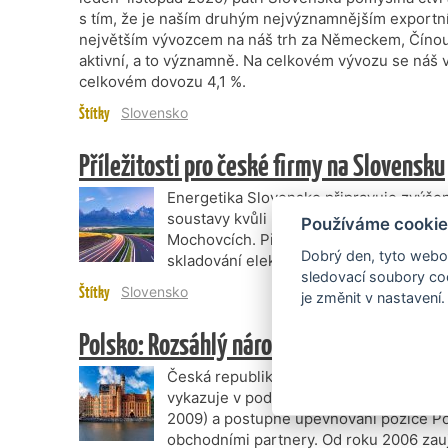
s tím, že je naším druhým nejvýznamnějším export
největším vývozcem na náš trh za Německem, Čínou 
aktivní, a to významně. Na celkovém vývozu se náš v
celkovém dovozu 4,1 %.
Štítky
Slovensko
Příležitosti pro české firmy na Slovensku
Energetika Slovensko připravuje zvýšen
soustavy kvůli plánovanému spuštění no
Používáme cookie
Mochovcích. Příležitosti nabízí také vytv
Dobrý den, tyto webov
skladování elektřiny, budování intelige
sledovací soubory coo
Štítky
Slovensko
je změnit v nastavení.
Polsko: Rozsáhlý náročný trh, který slyší 
Česká republika a Polsko jsou dlouhodo
vykazuje v podstatě nepřetržitý růstový
2009) a postupné upevňování pozice Po
obchodními partnery. Od roku 2006 zauj