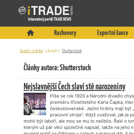
Internetový portál TRADE NEWS
Rozhovory
Exportní šance
Úvodní stránka
»
Autoři
»
Shutterstock
Články autora: Shutterstock
Nejslavnější Čech slaví sté narozeniny
Píše se rok 1920 a Národní divadlo chy
premiéru třicetiletého Karla Čapka, lit
československé. Jejími hrdiny mají být „u
pracovní stroje“. Když uvažoval, jak je 
mohli být laboři, ale moc se mu to nelíbilo. Řekl o to
kterým už pár věcí společně napsali, takže na jeho náz
mumlal malíř se štětcem v ústech a maloval dál. A by