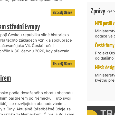
Zprávy
ze 
číst celý článek
em střední Evropy
Ministerst
jí Českou republiku silné historicko-
dotace ve 
. Na těchto základech vznikla spolupráce
Transfer, 
načované jako V4. České roční
Technologi
ončilo k 30. červnu 2020, kdy převzalo
požadující
Projekt Oc
Částkou 63
do dalšího
hodnocenýc
firmy opět 
číst celý článek
umělé inte
vyzdvihuje
do vývoje 
prosazují s
Ministerst
firem
zásobníku 
přispívají
květnu pře
podpořeno 
nejen ekon
součást po
příběh.
Série odbo
vensko podle dosaženého obratu obchodu
zahraničí 
ním partnerem po Německu. Tuto svoji
rostoucí v
čtěji se rozvíjejícím obchodováním s
českých fir
y z Číny. Aktuálně (předběžné údaje za
mezinárodn
rtá příčka za Německem, Čínou a Polskem