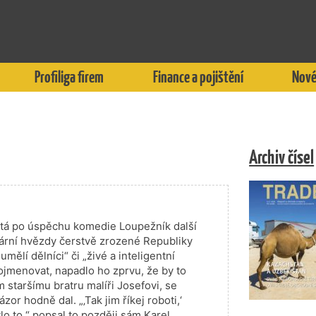
Profiliga firem
Finance a pojištění
Nové
Archiv čísel
stá po úspěchu komedie Loupežník další
erární hvězdy čerstvě zrozené Republiky
mělí dělníci“ či „živé a inteligentní
pojmenovat, napadlo ho zprvu, že by to
m staršímu bratru malíři Josefovi, se
or hodně dal. „‚Tak jim říkej roboti,‘
lo to,“ popsal to později sám Karel