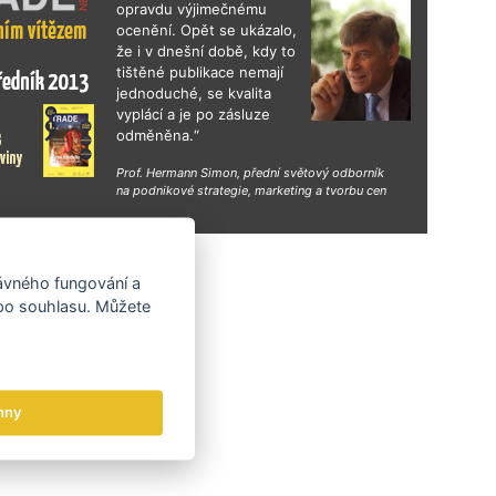
gn Days v Mexiku nebo exportní konference
opravdu výjimečnému
e Design pro business 2026 zaměřená na
ocenění. Opět se ukázalo,
 budování značek na zahraničních trzích.
že i v dnešní době, kdy to
tištěné publikace nemají
jednoduché, se kvalita
vyplácí a je po zásluze
odměněna.“
Prof. Hermann Simon, přední světový odborník
na podnikové strategie, marketing a tvorbu cen
hy
rávného fungování a
 po souhlasu. Můžete
hny