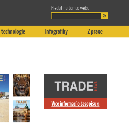
Hledat na tomto webu
 technologie
Infografiky
Z praxe
Více informací o časopisu »