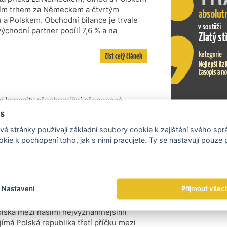
Czech Desi
ním trhem za Německem a čtvrtým
CzechTrad
a Polskem. Obchodní bilance je trvale
branding a
ýchodní partner podílí 7,6 % a na
číst celý článek
í kapacity přeshraniční přenosové
vých reaktorů v jaderné elektrárně v
s
áření sítí pro nabíjení elektromobilů,
Exportní tr
é stránky používají základní soubory cookie k zajištění svého sp
ntních sítí a měřicích systémů…
kie k pochopení toho, jak s nimi pracujete. Ty se nastavují pouze
číst celý článek
na kvalitu
Nastavení
Přijmout všec
bě silní partneři. Vzájemný obchod
 trend (s výjimkou krizového období
lska mezi našimi nejvýznamnějšími
ímá Polská republika třetí příčku mezi