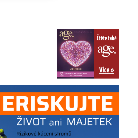
Čtěte také
Více »