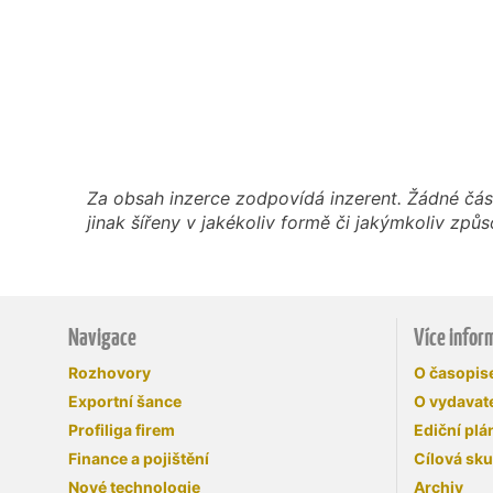
Za obsah inzerce zodpovídá inzerent. Žádné čás
jinak šířeny v jakékoliv formě či jakýmkoliv z
Navigace
Více infor
Rozhovory
O časopi
Exportní šance
O vydavate
Profiliga firem
Ediční plá
Finance a pojištění
Cílová sk
Nové technologie
Archiv