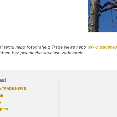
ti textu nebo fotografie z Trade News nebo
www.itradenew
působem bez písemného souhlasu vydavatele.
mací
se TRADE NEWS
li
n
upina