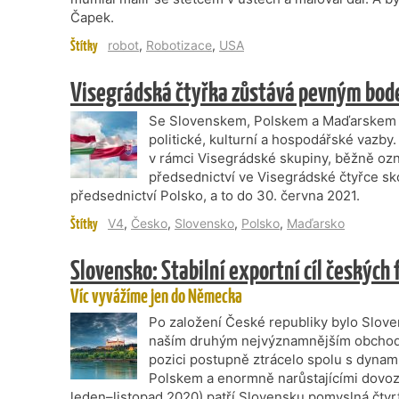
Čapek.
Štítky
robot
,
Robotizace
,
USA
Visegrádská čtyřka zůstává pevným bod
Se Slovenskem, Polskem a Maďarskem po
politické, kulturní a hospodářské vazby
v rámci Visegrádské skupiny, běžně oz
předsednictví ve Visegrádské čtyřce sk
předsednictví Polsko, a to do 30. června 2021.
Štítky
V4
,
Česko
,
Slovensko
,
Polsko
,
Maďarsko
Slovensko: Stabilní exportní cíl českých 
Víc vyvážíme jen do Německa
Po založení České republiky bylo Slo
naším druhým nejvýznamnějším obchod
pozici postupně ztrácelo spolu s dynami
Polskem a enormně narůstajícími dovoz
leden–listopad 2020) patří Slovensku pomyslná čtv