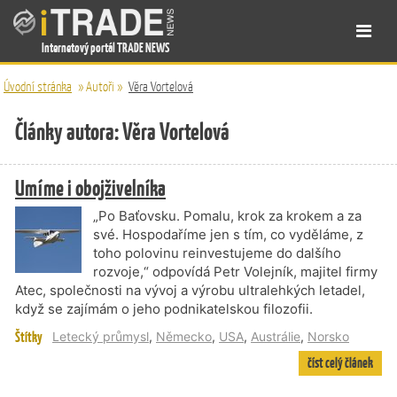
Internetový portál TRADE NEWS
Úvodní stránka
»
Autoři
»
Věra Vortelová
Články autora: Věra Vortelová
Umíme i obojživelníka
„Po Baťovsku. Pomalu, krok za krokem a za
své. Hospodaříme jen s tím, co vyděláme, z
toho polovinu reinvestujeme do dalšího
rozvoje,“ odpovídá Petr Volejník, majitel firmy
Atec, společnosti na vývoj a výrobu ultralehkých letadel,
když se zajímám o jeho podnikatelskou filozofii.
Štítky
Letecký průmysl
,
Německo
,
USA
,
Austrálie
,
Norsko
číst celý článek