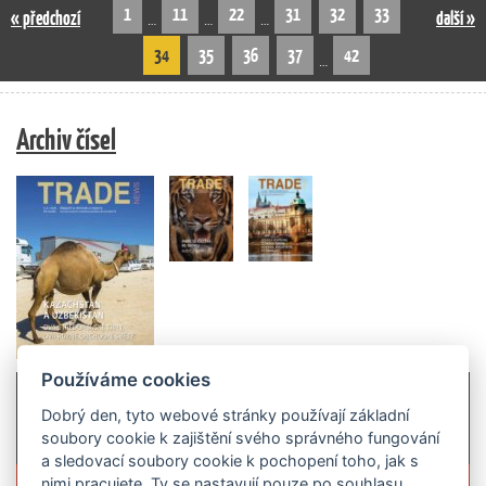
1
11
22
31
32
33
« předchozí
další »
…
…
…
34
35
36
37
42
…
Archiv čísel
Používáme cookies
Dobrý den, tyto webové stránky používají základní
soubory cookie k zajištění svého správného fungování
a sledovací soubory cookie k pochopení toho, jak s
Více informací o časopisu »
nimi pracujete. Ty se nastavují pouze po souhlasu.