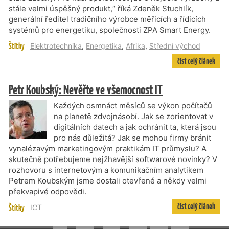
stále velmi úspěšný produkt,“ říká Zdeněk Stuchlík,
generální ředitel tradičního výrobce měřicích a řídicích
systémů pro energetiku, společnosti ZPA Smart Energy.
Štítky
Elektrotechnika
,
Energetika
,
Afrika
,
Střední východ
číst celý článek
Petr Koubský: Nevěřte ve všemocnost IT
Každých osmnáct měsíců se výkon počítačů
na planetě zdvojnásobí. Jak se zorientovat v
digitálních datech a jak ochránit ta, která jsou
pro nás důležitá? Jak se mohou firmy bránit
vynalézavým marketingovým praktikám IT průmyslu? A
skutečně potřebujeme nejžhavější softwarové novinky? V
rozhovoru s internetovým a komunikačním analytikem
Petrem Koubským jsme dostali otevřené a někdy velmi
překvapivé odpovědi.
číst celý článek
Štítky
ICT