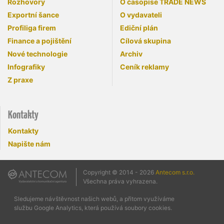
Rozhovory
O časopise TRADE NEWS
Exportní šance
O vydavateli
Profiliga firem
Ediční plán
Finance a pojištění
Cílová skupina
Nové technologie
Archiv
Infografiky
Ceník reklamy
Z praxe
Kontakty
Kontakty
Napište nám
Copyright © 2014 - 2026
Antecom s.r.o.
Všechna práva vyhrazena.
Sledujeme návštěvnost našich webů, a přitom využíváme
službu Google Analytics, která používá soubory cookies.