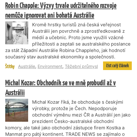
Robin Chapple: Výzvy trvale udržitelného rozvoje
nemůže ignorovat ani bohatá Austrálie
Kromě hrstky turistů zná česká veřejnost
Austrálii jen povrchně a zprostředkovaně z
médií a učebnic. Proto jsme využili vzácné
příležitosti a zeptali se australského poslance
za stát Západní Austrálie Robina Chappleho, jak hodnotí
současný stav australské ekonomiky a společnosti.
číst celý článek
Štítky
Austrálie
,
Environment
,
Těžební průmysl
Michal Kozar: Obchodník se ve mně probudil až v
Austrálii
Michal Kozar říká, že obchoduje s českými
výrobky, protože je Čech. Nepodporuje
obchodní výměnu mezi ČR a Austrálií jen jako
prezident Česko-australské obchodní
komory, ale také jako obchodní zástupce firem Kostka a
Manmat pro pátý kontinent. TRADE NEWS se zajímalo o