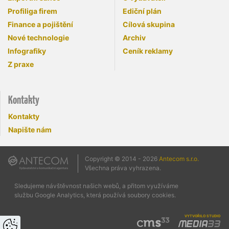
Profiliga firem
Ediční plán
Finance a pojištění
Cílová skupina
Nové technologie
Archiv
Infografiky
Ceník reklamy
Z praxe
Kontakty
Kontakty
Napište nám
Copyright © 2014 - 2026
Antecom s.r.o.
Všechna práva vyhrazena.
Sledujeme návštěvnost našich webů, a přitom využíváme
službu Google Analytics, která používá soubory cookies.
vytvořilo studio