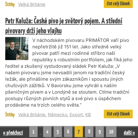
číst celý článek
Štítky
Velká Británie
Petr Kaluža: České pivo je světový pojem. A střední
pivovary drží jeho vlajku
V náchodském pivovaru PRIMÁTOR vaří pivo
nepřetržitě již 151 let. Jako středně velký
pivovar patří mezi rodinné stříbro naší
republiky s robustním portfoliem, jak říká jeho
ředitel a zkušený vystudovaný sládek Petr Kaluža: „V
našem pivovaru jsme nevsadili jenom na tradiční český
ležák, ale přinášíme svým zákazníkům i spoustu jiných
chuťových zážitků. V Bavorsku jsme vyhráli s naším
pšeničným pivem a v Londýně se stoutem. Ctíme tradiční
postupy různých pivních stylů a své pivo s úspěchem
prodáváme na trzích celého světa.“
číst celý článek
Štítky
Velká Británie
,
Německo
,
Export
,
KB
1
4
5
6
7
8
9
10
« předchozí
další »
…