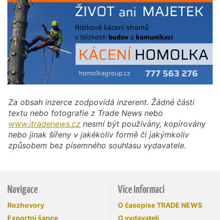
Za obsah inzerce zodpovídá inzerent. Žádné části
textu nebo fotografie z Trade News nebo
www.itradenews.cz
nesmí být používány, kopírovány
nebo jinak šířeny v jakékoliv formě či jakýmkoliv
způsobem bez písemného souhlasu vydavatele.
Navigace
Více informací
Rozhovory
O časopise TRADE NEWS
Exportní šance
O vydavateli