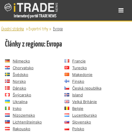
Internetový portál TRADE NEWS
Úvodní stránka
»
Exportní trhy
»
Evropa
Články z regionu: Evropa
Německo
Francie
Chorvatsko
Turecko
Švédsko
Makedonie
Norsko
Finsko
Dánsko
Česká republika
Švýcarsko
Island
Ukrajina
Velká Británie
Irsko
Belgie
Nizozemsko
Lucembursko
Lichtenštejnsko
Slovensko
Rakousko
Polsko