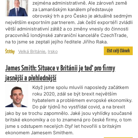
zejména administrativně. Ale zároveň země
za Lamanšským kanálem představuje
obrovský trh a pro Česko je aktuálně sedmým
největším exportním partnerem. Jak čeští exportéři zvládli
větší administrativní zátěž a co změny vnesly do činnosti
pracovníků londýnské zahraniční kanceláře CzechTrade,
na to jsme se zeptali jejího ředitele Jiřího Raka.
číst celý článek
Štítky
Velká Británie
,
Irsko
James Smith: Situace v Británii je teď pro firmy
jasnější a přehlednější
Když jsme spolu mluvili naposledy začátkem
roku 2020, zdál se být brexit největším
hybatelem a problémem evropské ekonomiky.
Do pár týdnů ho vystřídal covid, a na brexit
jako by se trochu zapomnělo. Jaké jsou vyhlídky současné
britské ekonomiky a co to znamená pro české firmy, o tom
jsme s odstupem necelých čtyř let hovořili s britským
ekonomem Jamesem Smithem.