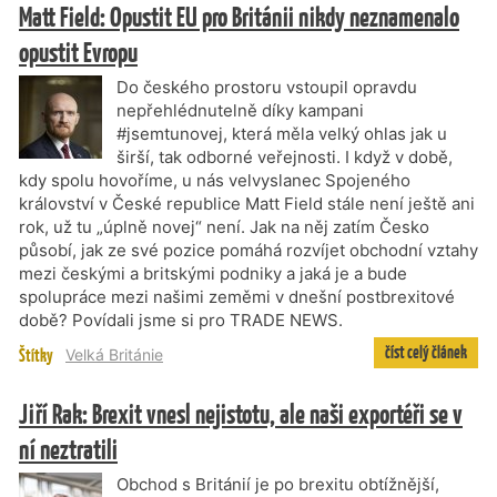
Matt Field: Opustit EU pro Británii nikdy neznamenalo
opustit Evropu
Do českého prostoru vstoupil opravdu
nepřehlédnutelně díky kampani
#jsemtunovej, která měla velký ohlas jak u
širší, tak odborné veřejnosti. I když v době,
kdy spolu hovoříme, u nás velvyslanec Spojeného
království v České republice Matt Field stále není ještě ani
rok, už tu „úplně novej“ není. Jak na něj zatím Česko
působí, jak ze své pozice pomáhá rozvíjet obchodní vztahy
mezi českými a britskými podniky a jaká je a bude
spolupráce mezi našimi zeměmi v dnešní postbrexitové
době? Povídali jsme si pro TRADE NEWS.
číst celý článek
Štítky
Velká Británie
Jiří Rak: Brexit vnesl nejistotu, ale naši exportéři se v
ní neztratili
Obchod s Británií je po brexitu obtížnější,