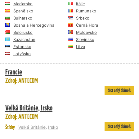
Maďarsko
Itálie
Španělsko
Rumunsko
Bulharsko
Srbsko
Bosna a Hercegovina
Černá Hora
Bělorusko
Moldavsko
Kazachstán
Slovinsko
Estonsko
Litva
Lotyšsko
Francie
Zdroj: ANTECOM
číst celý článek
Velká Británie, Irsko
Zdroj: ANTECOM
číst celý článek
Štítky
Velká Británie
,
Irsko