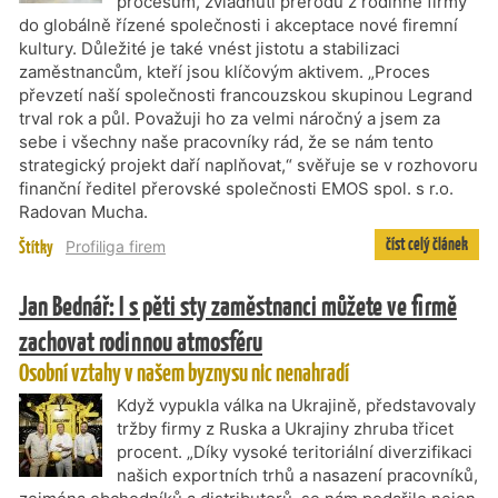
procesům, zvládnutí přerodu z rodinné firmy
do globálně řízené společnosti i akceptace nové firemní
kultury. Důležité je také vnést jistotu a stabilizaci
zaměstnancům, kteří jsou klíčovým aktivem. „Proces
převzetí naší společnosti francouzskou skupinou Legrand
trval rok a půl. Považuji ho za velmi náročný a jsem za
sebe i všechny naše pracovníky rád, že se nám tento
strategický projekt daří naplňovat,“ svěřuje se v rozhovoru
finanční ředitel přerovské společnosti EMOS spol. s r.o.
Radovan Mucha.
číst celý článek
Štítky
Profiliga firem
Jan Bednář: I s pěti sty zaměstnanci můžete ve firmě
zachovat rodinnou atmosféru
Osobní vztahy v našem byznysu nic nenahradí
Když vypukla válka na Ukrajině, představovaly
tržby firmy z Ruska a Ukrajiny zhruba třicet
procent. „Díky vysoké teritoriální diverzifikaci
našich exportních trhů a nasazení pracovníků,