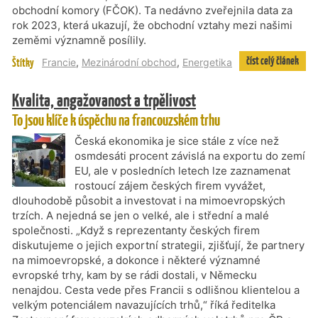
obchodní komory (FČOK). Ta nedávno zveřejnila data za
rok 2023, která ukazují, že obchodní vztahy mezi našimi
zeměmi významně posílily.
číst celý článek
Štítky
Francie
,
Mezinárodní obchod
,
Energetika
Kvalita, angažovanost a trpělivost
To jsou klíče k úspěchu na francouzském trhu
Česká ekonomika je sice stále z více než
osmdesáti procent závislá na exportu do zemí
EU, ale v posledních letech lze zaznamenat
rostoucí zájem českých firem vyvážet,
dlouhodobě působit a investovat i na mimoevropských
trzích. A nejedná se jen o velké, ale i střední a malé
společnosti. „Když s reprezentanty českých firem
diskutujeme o jejich exportní strategii, zjišťují, že partnery
na mimoevropské, a dokonce i některé významné
evropské trhy, kam by se rádi dostali, v Německu
nenajdou. Cesta vede přes Francii s odlišnou klientelou a
velkým potenciálem navazujících trhů,“ říká ředitelka