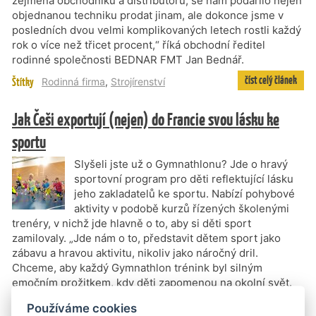
zejména obchodníků a distributorů, se nám podařilo nejen
objednanou techniku prodat jinam, ale dokonce jsme v
posledních dvou velmi komplikovaných letech rostli každý
rok o více než třicet procent,“ říká obchodní ředitel
rodinné společnosti BEDNAR FMT Jan Bednář.
číst celý článek
Štítky
Rodinná firma
,
Strojírenství
Jak Češi exportují (nejen) do Francie svou lásku ke
sportu
Slyšeli jste už o Gymnathlonu? Jde o hravý
sportovní program pro děti reflektující lásku
jeho zakladatelů ke sportu. Nabízí pohybové
aktivity v podobě kurzů řízených školenými
trenéry, v nichž jde hlavně o to, aby si děti sport
zamilovaly. „Jde nám o to, představit dětem sport jako
zábavu a hravou aktivitu, nikoliv jako náročný dril.
Chceme, aby každý Gymnathlon trénink byl silným
emočním prožitkem, kdy děti zapomenou na okolní svět.
Aby odcházely a znovu přicházely nadšené a radostné.
Používáme cookies
Chceme, aby Gymnathlon byl jedním z prvních krůčků na