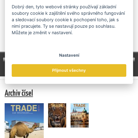
cestě k celoživotní lásce ke sportu,“ říkají Jan Březina a
Dobrý den, tyto webové stránky používají základní
Martin Jahoda, kteří společnost Gymnathlon před pěti lety
soubory cookie k zajištění svého správného fungování
založili. V době, kdy děti tráví čím dál tím víc času doma
a sledovací soubory cookie k pochopení toho, jak s
před obrazovkami nebo s telefonem, je to bezesporu
nimi pracujete. Ty se nastavují pouze po souhlasu.
bohulibá myšlenka.
Můžete je změnit v nastavení.
číst celý článek
Štítky
Služby
,
Sport
Nastavení
1
3
4
5
6
7
8
9
« předchozí
další »
…
…
14
28
41
54
…
…
…
Přijmout všechny
Archiv čísel