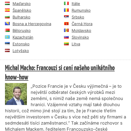
Maďarsko
Itálie
Španělsko
Rumunsko
Bulharsko
Srbsko
Bosna a Hercegovina
Černá Hora
Bělorusko
Moldavsko
Kazachstán
Slovinsko
Estonsko
Litva
Lotyšsko
Michal Macko: Francouzi si cení našeho unikátního
know-how
„Pozice Francie je v Česku výjimečná – je to
největší odběratel českých výrobků mezi
zeměmi, s nimiž naše země nemá společnou
hranici. Vzájemné vztahy mají také dlouhou
historii, což mimo jiné stojí za tím, že je Francie třetím
největším investorem v Česku s více než pěti sty firmami a
sedmdesáti tisíci zaměstnanci.“ Tak začínáme rozhovor s
Michalem Mackem, ředitelem Francouzsko-české