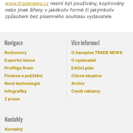
www.itradenews.cz
nesmí být používány, kopírovány
nebo jinak šířeny v jakékoliv formě či jakýmkoliv
způsobem bez písemného souhlasu vydavatele.
Navigace
Více informací
Rozhovory
O časopise TRADE NEWS
Exportní šance
O vydavateli
Profiliga firem
Ediční plán
Finance a pojištění
Cílová skupina
Nové technologie
Archiv
Infografiky
Ceník reklamy
Z praxe
Kontakty
Kontakty