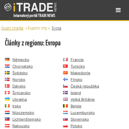
Internetový portál TRADE NEWS
Úvodní stránka
»
Exportní trhy
»
Evropa
Články z regionu: Evropa
Německo
Francie
Chorvatsko
Turecko
Švédsko
Makedonie
Norsko
Finsko
Dánsko
Česká republika
Švýcarsko
Island
Ukrajina
Velká Británie
Irsko
Belgie
Nizozemsko
Lucembursko
Lichtenštejnsko
Slovensko
Rakousko
Polsko