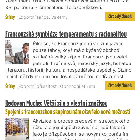
Zastoupení francouzských odborných veletrhů pro ČR a
SR, partnera Promosalons, Tereza Slížková.
číst celý článek
Štítky
Exportní šance
,
Veletrhy
Francouzská symbióza temperamentu s racionalitou
Říká se, že Francouz jedná v cizím jazyce
pouze tehdy, když má o kýžený obchod
skutečně velký zájem. Francouzi jsou velcí
patrioti, hrdí na svůj mateřský jazyk, bohatou
literaturu, historii, kulturu a hospodářské úspěchy. Cizinci
u nich někdy mohou pociťovat až určitou nadřazenost.
číst celý článek
Štítky
Exportní příležitosti
,
Obchodní etiketa
Radovan Mucha: Větší síla s vlastní značkou
Spojení s francouzskou skupinou nám otevřelo nové možnosti
Akvizice je proces především strategického
rázu, ale její úspěch závisí na řadě faktorů,
jako je přizpůsobení se novým korporátním