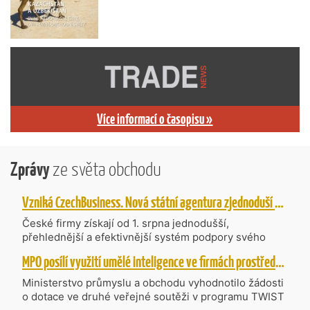
Více informací o časopisu »
Zprávy
ze světa obchodu
Vzniká CzechBusiness. Nová státní agentura zjednoduší podporu českých firem
České firmy získají od 1. srpna jednodušší,
přehlednější a efektivnější systém podpory svého
podnikání. Vzniká nová státní agentura
MPO posílí využití umělé inteligence ve firmách prostřednictvím 40 projektů z programu TWIST
CzechBusiness, která propojuje dosavadní
kompetence agentur CzechTrade a CzechInvest.
Ministerstvo průmyslu a obchodu vyhodnotilo žádosti
Firmám nabídne jednoho partnera pro rozvoj od
o dotace ve druhé veřejné soutěži v programu TWIST
inovací až po zahraniční expanzi.