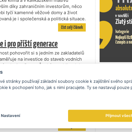
cké klima a v kavkazském masivu
vším díky zahraničním investorům, něco
nebi tyčí kamenné věžové domy a život
ovaná je i společenská a politická situace.
číst celý článek
 i pro příští generace
t pohovořit si s jedním ze zakladatelů
aměřuje na investice do staveb vodních
áví polovinu času v České republice, kde
ěrová řízení na dodávku technologií, a
s
Exportní tr
nt hned několika projektů vodních
é stránky používají základní soubory cookie k zajištění svého sp
kie k pochopení toho, jak s nimi pracujete. Ty se nastavují pouze
číst celý článek
Nastavení
Přijmout všec
číst celý článek