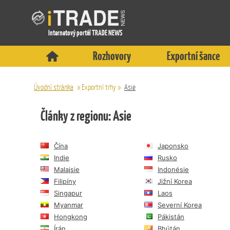
Internetový portál TRADE NEWS
Rozhovory
Exportní šance
Úvodní stránka
»
Exportní trhy
»
Asie
Články z regionu: Asie
Čína
Japonsko
Indie
Rusko
Malajsie
Indonésie
Filipíny
Jižní Korea
Singapur
Laos
Myanmar
Severní Korea
Hongkong
Pákistán
Írán
Bhútán