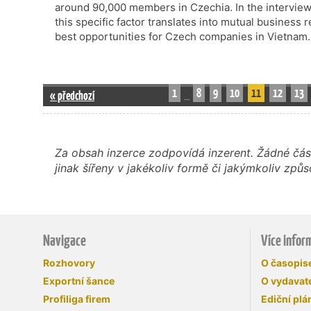
around 90,000 members in Czechia. In the intervi
this specific factor translates into mutual business 
best opportunities for Czech companies in Vietnam.
1
8
9
10
11
12
13
« předchozí
…
Za obsah inzerce zodpovídá inzerent. Žádné čás
jinak šířeny v jakékoliv formě či jakýmkoliv z
Navigace
Více infor
Rozhovory
O časopi
Exportní šance
O vydavate
Profiliga firem
Ediční plá