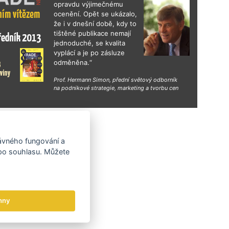
opravdu výjimečnému
ocenění. Opět se ukázalo,
že i v dnešní době, kdy to
tištěné publikace nemají
jednoduché, se kvalita
vyplácí a je po zásluze
odměněna.“
Prof. Hermann Simon, přední světový odborník
na podnikové strategie, marketing a tvorbu cen
hy
rávného fungování a
 po souhlasu. Můžete
hny