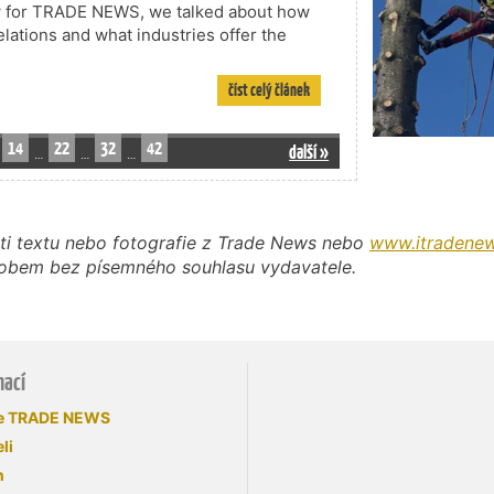
ew for TRADE NEWS, we talked about how
relations and what industries offer the
číst celý článek
14
22
32
42
další »
…
…
…
ti textu nebo fotografie z Trade News nebo
www.itradenew
působem bez písemného souhlasu vydavatele.
mací
se TRADE NEWS
li
n