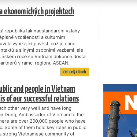
na ekonomických projektech
ká republika tak nadstandardní vztahy
pisné vzdálenosti a kulturním
vola vynikající pověst, což je dáno
ntaktů a silnými osobními vazbami, ale
 loňském roce se Vietnam dokonce dostal
 partnerů v rámci regionu ASEAN.
číst celý článek
blic and people in Vietnam
s of our successful relations
h other very well and have long
uan Dung, Ambassador of Vietnam to the
there are over 200,000 people who have
c. Some of them hold key roles in public
is a strong Vietnamese community of