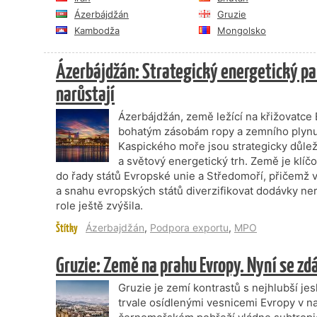
Ázerbájdžán
Gruzie
Kambodža
Mongolsko
Ázerbájdžán: Strategický energetický pa
narůstají
Ázerbájdžán, země ležící na křižovatce
bohatým zásobám ropy a zemního plynu. 
Kaspického moře jsou strategicky důleži
a světový energetický trh. Země je klí
do řady států Evropské unie a Středomoří, přičemž v
a snahu evropských států diverzifikovat dodávky ner
role ještě zvýšila.
Štítky
Ázerbajdžán
,
Podpora exportu
,
MPO
Gruzie: Země na prahu Evropy. Nyní se zdá
Gruzie je zemí kontrastů s nejhlubší je
trvale osídlenými vesnicemi Evropy v 