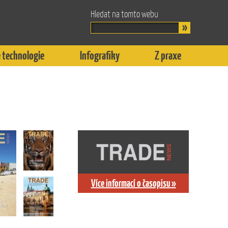
Hledat na tomto webu
 technologie
Infografiky
Z praxe
Více informací o časopisu »