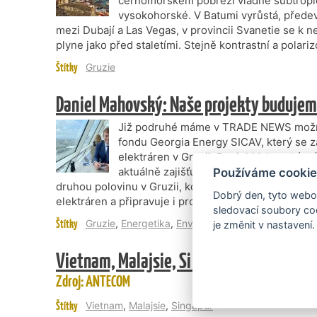
černomořském pobřeží vládne subtropi
vysokohorské. V Batumi vyrůstá, přede
mezi Dubají a Las Vegas, v provincii Svanetie se k 
plyne jako před staletími. Stejně kontrastní a polariz
Štítky
Gruzie
Daniel Mahovský: Naše projekty budujeme
Již podruhé máme v TRADE NEWS možnos
fondu Georgia Energy SICAV, který se z
elektráren v Gruzii. Daniel Mahovský tr
aktuálně zajišťuje projekční práce a výb
Používáme cookie
druhou polovinu v Gruzii, kde dokončuje developme
Dobrý den, tyto webov
elektráren a připravuje i projekty solární.
sledovací soubory coo
Štítky
Gruzie
,
Energetika
,
Environment
je změnit v nastavení.
Vietnam, Malajsie, Singapur
Zdroj: ANTECOM
Štítky
Vietnam
,
Malajsie
,
Singapur