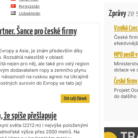
Kyrgyzstán
Zprávy
ze 
Uzbekistán
rtner. Šance pro české firmy
České firmy
efektivněj
státní age
 Evropy a Asie, je znám především díky
kompetenc
Rozsáhlá naleziště v oblasti
nabídne je
tá nejen pro něj, ale také pro celý region
Ministerst
zahraniční
dotace ve 
čovým dodavatelem ropy a zemního plynu
Transfer, 
 návaznosti na ruskou agresi na Ukrajině
Technologi
ostných surovin do Evropy se tato její
požadující
Projekt Oc
Částkou 63
do dalšího
číst celý článek
hodnocenýc
firmy opět 
umělé inte
vyzdvihuje
, že spíše přešlapuje
do vývoje 
prosazují s
zásobníku 
přispívají
skyní světa (2212 m) i nejvýše položenými
podpořeno 
nejen ekon
nadmořské výšce přes 2000 metrů. Na
příběh.