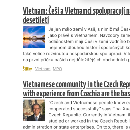
Vietnam: Češi a Vietnamci spolupracují 
desetiletí
Je jen málo zemí v Asii, s nimiž má Čes
jako právě s Vietnamem. Navzdory země
odlišnostem mají Češi v zemi vodního bu
nejenom dlouhou historií společných ko
také velice rozvinutou hospodářskou spoluprací. V
na první příčku našich nejdůležitějších obchodních
Štítky
Vietnam
,
MPO
Vietnamese community in the Czech Repu
with experience from Czechia are the basi
"Czech and Vietnamese people know eac
cooperated successfully," says Thai X
Czech Republic. Currently in Vietnam, 
studied or worked in the Czech Republi
administration or state enterprises. On top, there 