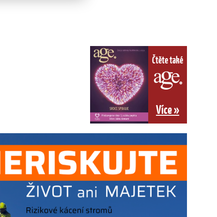
Čtěte také
Více »