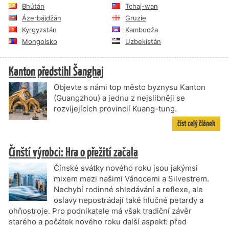
Bhútán
Tchaj-wan
Ázerbájdžán
Gruzie
Kyrgyzstán
Kambodža
Mongolsko
Uzbekistán
Kanton předstihl Šanghaj
Objevte s námi top město byznysu Kanton
(Guangzhou) a jednu z nejslibněji se
rozvíjejících provincií Kuang-tung.
číst celý článek
Čínští výrobci: Hra o přežití začala
Čínské svátky nového roku jsou jakýmsi
mixem mezi našimi Vánocemi a Silvestrem.
Nechybí rodinné shledávání a reflexe, ale
oslavy nepostrádají také hlučné petardy a
ohňostroje. Pro podnikatele má však tradiční závěr
starého a počátek nového roku další aspekt: před