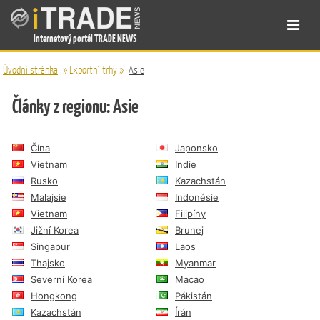
Internetový portál TRADE NEWS
Úvodní stránka
»
Exportní trhy
»
Asie
Články z regionu: Asie
Čína
Japonsko
Vietnam
Indie
Rusko
Kazachstán
Malajsie
Indonésie
Vietnam
Filipíny
Jižní Korea
Brunej
Singapur
Laos
Thajsko
Myanmar
Severní Korea
Macao
Hongkong
Pákistán
Kazachstán
Írán