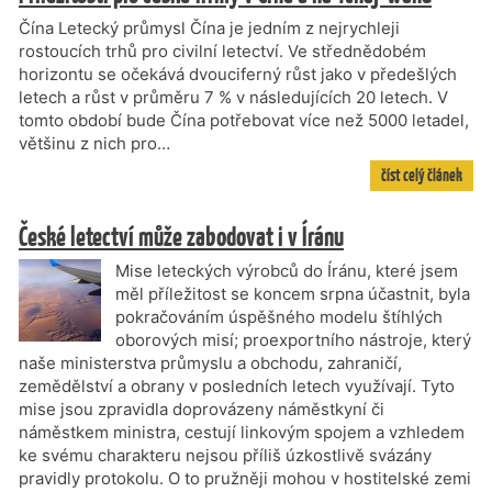
Čína Letecký průmysl Čína je jedním z nejrychleji
rostoucích trhů pro civilní letectví. Ve střednědobém
horizontu se očekává dvouciferný růst jako v předešlých
letech a růst v průměru 7 % v následujících 20 letech. V
tomto období bude Čína potřebovat více než 5000 letadel,
většinu z nich pro…
číst celý článek
České letectví může zabodovat i v Íránu
Mise leteckých výrobců do Íránu, které jsem
měl příležitost se koncem srpna účastnit, byla
pokračováním úspěšného modelu štíhlých
oborových misí; proexportního nástroje, který
naše ministerstva průmyslu a obchodu, zahraničí,
zemědělství a obrany v posledních letech využívají. Tyto
mise jsou zpravidla doprovázeny náměstkyní či
náměstkem ministra, cestují linkovým spojem a vzhledem
ke svému charakteru nejsou příliš úzkostlivě svázány
pravidly protokolu. O to pružněji mohou v hostitelské zemi