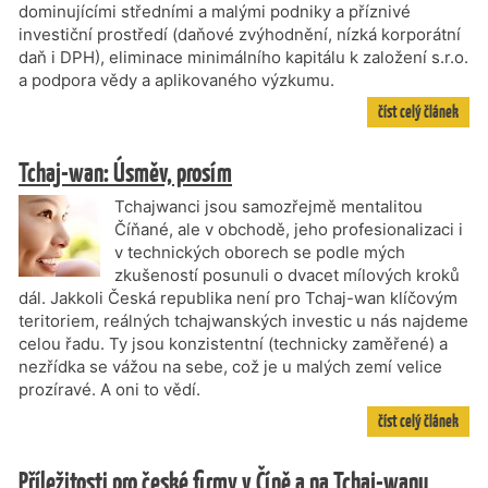
dominujícími středními a malými podniky a příznivé
investiční prostředí (daňové zvýhodnění, nízká korporátní
daň i DPH), eliminace minimálního kapitálu k založení s.r.o.
a podpora vědy a aplikovaného výzkumu.
číst celý článek
Tchaj-wan: Úsměv, prosím
Tchajwanci jsou samozřejmě mentalitou
Číňané, ale v obchodě, jeho profesionalizaci i
v technických oborech se podle mých
zkušeností posunuli o dvacet mílových kroků
dál. Jakkoli Česká republika není pro Tchaj-wan klíčovým
teritoriem, reálných tchajwanských investic u nás najdeme
celou řadu. Ty jsou konzistentní (technicky zaměřené) a
nezřídka se vážou na sebe, což je u malých zemí velice
prozíravé. A oni to vědí.
číst celý článek
Příležitosti pro české firmy v Číně a na Tchaj-wanu