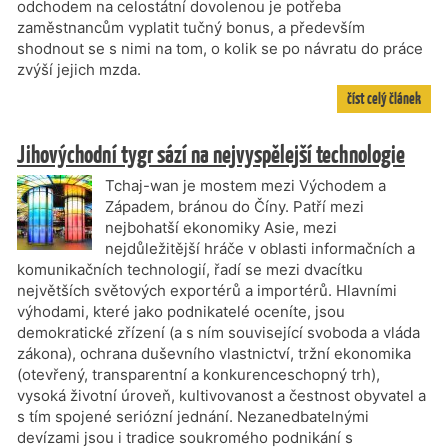
odchodem na celostátní dovolenou je potřeba
zaměstnancům vyplatit tučný bonus, a především
shodnout se s nimi na tom, o kolik se po návratu do práce
zvýší jejich mzda.
číst celý článek
Jihovýchodní tygr sází na nejvyspělejší technologie
Tchaj-wan je mostem mezi Východem a
Západem, bránou do Číny. Patří mezi
nejbohatší ekonomiky Asie, mezi
nejdůležitější hráče v oblasti informačních a
komunikačních technologií, řadí se mezi dvacítku
největších světových exportérů a importérů. Hlavními
výhodami, které jako podnikatelé oceníte, jsou
demokratické zřízení (a s ním související svoboda a vláda
zákona), ochrana duševního vlastnictví, tržní ekonomika
(otevřený, transparentní a konkurenceschopný trh),
vysoká životní úroveň, kultivovanost a čestnost obyvatel a
s tím spojené seriózní jednání. Nezanedbatelnými
devízami jsou i tradice soukromého podnikání s