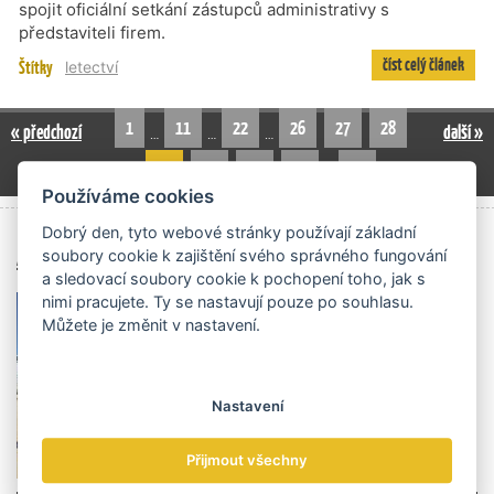
spojit oficiální setkání zástupců administrativy s
představiteli firem.
číst celý článek
Štítky
letectví
1
11
22
26
27
28
« předchozí
další »
…
…
…
29
30
31
32
42
…
Používáme cookies
Dobrý den, tyto webové stránky používají základní
Archiv čísel
soubory cookie k zajištění svého správného fungování
a sledovací soubory cookie k pochopení toho, jak s
nimi pracujete. Ty se nastavují pouze po souhlasu.
Můžete je změnit v nastavení.
Nastavení
Přijmout všechny