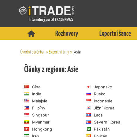
Internetový portál TRADE NEWS
Rozhovory
Exportní šance
Úvodní stránka
»
Exportní trhy
»
Asie
Články z regionu: Asie
Čína
Japonsko
Indie
Rusko
Malajsie
Indonésie
Filipíny
Jižní Korea
Singapur
Laos
Myanmar
Severní Korea
Hongkong
Pákistán
Írán
Bhútán