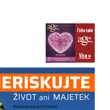
Čtěte také
Více »