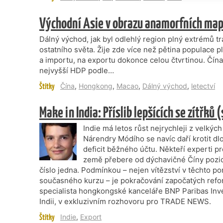
Východní Asie v obrazu anamorfních ma
Dálný východ, jak byl odlehlý region plný extrémů tr
ostatního světa. Žije zde více než pětina populace 
a importu, na exportu dokonce celou čtvrtinou. Čí
nejvyšší HDP podle…
Štítky
Čína
,
Hongkong
,
Macao
,
Dálný východ
,
letectví
Make in India: Příslib lepšících se zítřk
Indie má letos růst nejrychleji z velký
Nárendry Módího se navíc daří krotit dl
deficit běžného účtu. Někteří experti pr
země přebere od dýchavičné Číny pozici
číslo jedna. Podmínkou – nejen vítězství v těchto p
současného kurzu – je pokračování započatých refore
specialista hongkongské kanceláře BNP Paribas Inv
Indii, v exkluzivním rozhovoru pro TRADE NEWS.
Štítky
Indie
,
Export