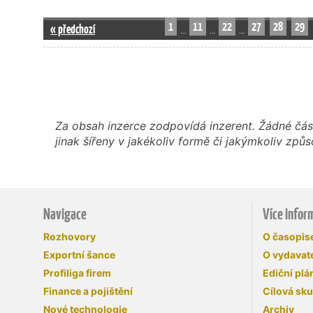
1
11
22
27
28
29
« předchozí
…
…
…
Za obsah inzerce zodpovídá inzerent. Žádné čás
jinak šířeny v jakékoliv formě či jakýmkoliv z
Navigace
Více infor
Rozhovory
O časopi
Exportní šance
O vydavate
Profiliga firem
Ediční plá
Finance a pojištění
Cílová sk
Nové technologie
Archiv