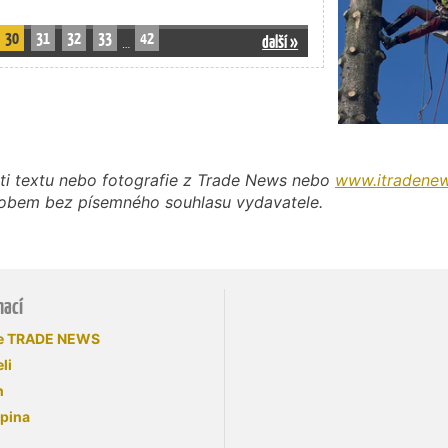
30
31
32
33
42
další »
…
ti textu nebo fotografie z Trade News nebo
www.itradenew
působem bez písemného souhlasu vydavatele.
mací
se TRADE NEWS
li
n
upina