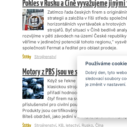
Pokles v Rusku a Číně vyvažujeme jinými
Zatímco řada českých firem s origináln
strategii a založila v říši středu spole
horizontálních vyvrtávaček a hrotových 
strojařů. Byť situaci v Číně bedlivě ana
rozvíjíme v pěti závodech na území České republiky
věříme v jedinečný potenciál tohoto regionu,“ vysvět
společnosti Fermat a ředitel pro oblast prodeje.
Štítky
Strojírenství
Používáme cookie
Motory z PBS jsou ve světě značka
Dobrý den, tyto webov
sledovací soubory coo
Když se řekne První brněnská strojírna 
je změnit v nastavení.
klasickou strojařinu a dvousetletou histo
přiřadí hodnocení „osvědčený dodavatel
čtyř firem na světě má oprávnění na vý
příslušenství pro civilní použití, udělované Evrops
Produkty jsou certifikovány i ruskou agenturou AR
Bíteš obdrželi, jako jediní v Evropě, oprávnění k p
Štítky
Strojírenství
,
KB
,
letectví
,
Rusko
,
Čína