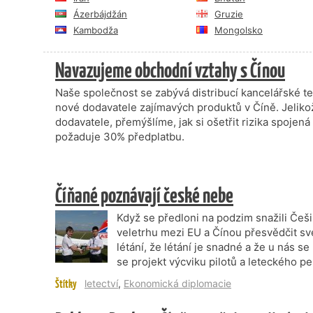
Ázerbájdžán
Gruzie
Kambodža
Mongolsko
Navazujeme obchodní vztahy s Čínou
Naše společnost se zabývá distribucí kancelářské t
nové dodavatele zajímavých produktů v Číně. Jelik
dodavatele, přemýšlíme, jak si ošetřit rizika spojen
požaduje 30% předplatbu.
Číňané poznávají české nebe
Když se předloni na podzim snažili Češ
veletrhu mezi EU a Čínou přesvědčit sv
létání, že létání je snadné a že u nás se
se projekt výcviku pilotů a leteckého pe
Štítky
letectví
,
Ekonomická diplomacie