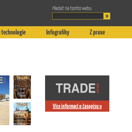
Hledat na tomto webu
 technologie
Infografiky
Z praxe
Více informací o časopisu »