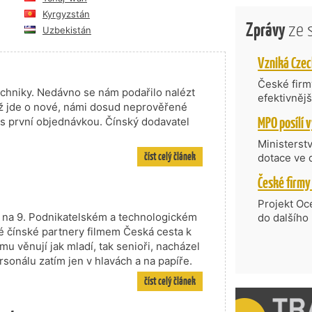
Kyrgyzstán
Zprávy
ze 
Uzbekistán
České firmy
echniky. Nedávno se nám podařilo nalézt
efektivněj
ož jde o nové, námi dosud neprověřené
státní age
á s první objednávkou. Čínský dodavatel
kompetenc
nabídne je
Ministerst
zahraniční
číst celý článek
dotace ve 
Transfer, 
Technologi
požadující
Projekt Oc
Částkou 63
i na 9. Podnikatelském a technologickém
do dalšího
hodnocenýc
é čínské partnery filmem Česká cesta k
firmy opět 
umělé inte
vyzdvihuje
 mu věnují jak mladí, tak senioři, nacházel
do vývoje 
prosazují s
rsonálu zatím jen v hlavách a na papíře.
zásobníku 
přispívají
číst celý článek
podpořeno 
nejen ekon
příběh.