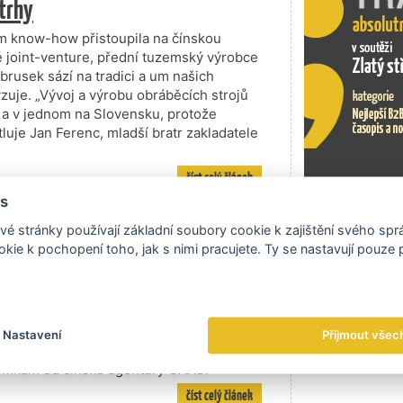
 trhy
ím know-how přistoupila na čínskou
čné joint-venture, přední tuzemský výrobce
brusek sází na tradici a um našich
lyzuje. „Vývoj a výrobu obráběcích strojů
 a v jednom na Slovensku, protože
luje Jan Ferenc, mladší bratr zakladatele
číst celý článek
s
Exportní tr
é stránky používají základní soubory cookie k zajištění svého sp
kie k pochopení toho, jak s nimi pracujete. Ty se nastavují pouze
Velká Bíteš, každý z oboru si představí
rii značky. V zahraničí si k ní nejspíš
 letecké techniky“. Jako jedna z pouhých
voj, výrobu a údržbu turbínových motorů a
kou agenturou pro letovou bezpečnost.
Nastavení
Přijmout všec
MAK. A nedávno pracovníci PBS Velká
řejímkám od čínské agentury CAAC.
číst celý článek