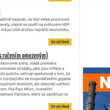
p
adičně nazýván, se těší velké pozornosti
planety, stejně se podílí na světovém HDP
na má po USA druhou největší ekonomiku,
číst celý článek
ů (s ručením omezeným)
ch ekonomik světa. Vládě premiéra
ouhodobé strašáky, jako jsou inflace a
oto potichu začínají spekulovat o tom, že
 rozvíjejícího se hospodářského giganta
omyslných dostizích, ale obecněji udržení
m, říká Paul Milon, investiční
estment Partners, který se zaměřuje na
číst celý článek