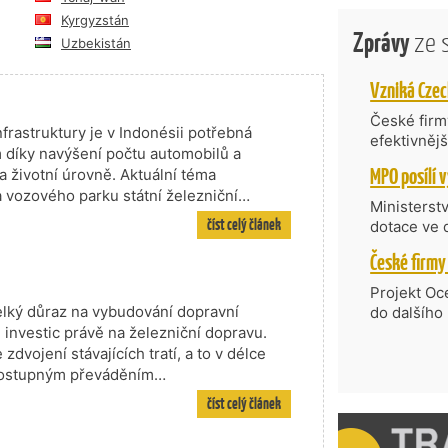
Kyrgyzstán
Zprávy
ze 
Uzbekistán
České firmy
frastruktury je v Indonésii potřebná
efektivněj
 díky navýšení počtu automobilů a
státní age
 životní úrovně. Aktuální téma
kompetenc
a vozového parku státní železniční…
nabídne je
Ministerst
zahraniční
číst celý článek
dotace ve 
Transfer, 
Technologi
požadující
Projekt Oc
Částkou 63
elký důraz na vybudování dopravní
do dalšího
hodnocenýc
m investic právě na železniční dopravu.
firmy opět 
umělé inte
vyzdvihuje
dvojení stávajících tratí, a to v délce
do vývoje 
prosazují s
s postupným převáděním…
zásobníku 
přispívají
číst celý článek
podpořeno 
nejen ekon
příběh.