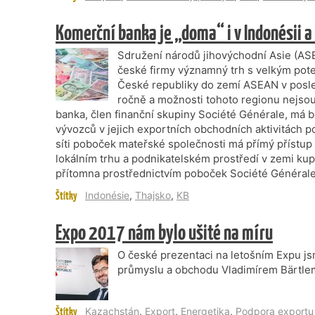
Komerční banka je „doma“ i v Indonésii a
Sdružení národů jihovýchodní Asie (ASE
české firmy významný trh s velkým pot
České republiky do zemí ASEAN v posle
ročně a možnosti tohoto regionu nejsou
banka, člen finanční skupiny Société Générale, má
vývozců v jejich exportních obchodních aktivitách p
síti poboček mateřské společnosti má přímý přístup 
lokálním trhu a podnikatelském prostředí v zemi kupu
přítomna prostřednictvím poboček Société Générale 
Štítky
Indonésie
,
Thajsko
,
KB
Expo 2017 nám bylo ušité na míru
O české prezentaci na letošním Expu js
průmyslu a obchodu Vladimírem Bärtle
Štítky
Kazachstán
,
Export
,
Energetika
,
Podpora exportu