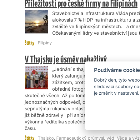
Příležitosti pro české firmy na Filipínách
Stavebnictví a infrastruktura Vláda pre
alokovala 7 % HDP na infrastrukturu a 
zvláště ve filipínských městech. Ta dne
Očekávanými lídry ve stavebnictví jsou 
Štítky
Filipíny
V Thajsku je úsměv nakažlivý
„Jednání s thajskými klienty začínáme
Používáme cookie
který zafunguje spolehlivě jako spouště
Dobrý den, tyto webov
zážitkem, protože u svých protějšků vi
sledovací soubory coo
obřadné fotografování na mobilní telef
je změnit v nastavení.
skutečně všech. Až po tomto rituálu začne jednání 
jednoznačných odpovědí, o to více úsměvů. Vše zak
sepnutýma rukama v oblasti hrudníku. Po několika se
již běžně zdravily i při snídani a odchodu na pokoj,“
výkonná ředitelka společnosti Cayman Pharma, kter
času.
Štítky
Thajsko
,
Farmaceutický průmysl
,
věd
,
Věda a vý