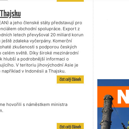
 Thajsku
AN) a jeho členské státy představují pro
enciálem obchodní spolupráce. Export z
dních letech převyšoval 20 miliard korun
 ještě zdaleka vyčerpány. Komerční
 bohaté zkušenosti s podporou českých
o celém světě. Díky široké mezinárodní
k hlubší a podrobnější informaci o
jícího. V teritoriu jihovýchodní Asie je
například v Indonésii a Thajsku.
číst celý článek
me hovořili s náměstkem ministra
m.
číst celý článek