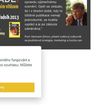
opravdu výjimečnému
ocenění. Opět se ukázalo,
že i v dnešní době, kdy to
tištěné publikace nemají
jednoduché, se kvalita
vyplácí a je po zásluze
odměněna.“
Prof. Hermann Simon, přední světový odborník
na podnikové strategie, marketing a tvorbu cen
hy
rávného fungování a
 po souhlasu. Můžete
hny