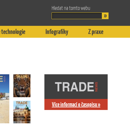
Hledat na tomto webu
 technologie
Infografiky
Z praxe
Více informací o časopisu »