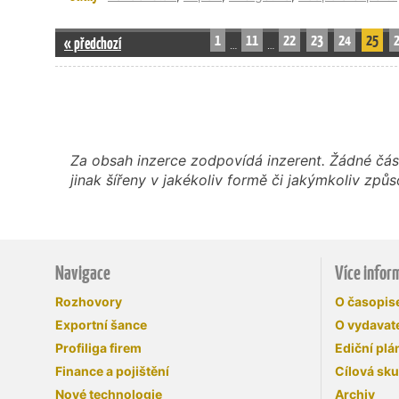
1
11
22
23
24
25
« předchozí
…
…
Za obsah inzerce zodpovídá inzerent. Žádné čás
jinak šířeny v jakékoliv formě či jakýmkoliv z
Navigace
Více infor
Rozhovory
O časopi
Exportní šance
O vydavate
Profiliga firem
Ediční plá
Finance a pojištění
Cílová sk
Nové technologie
Archiv