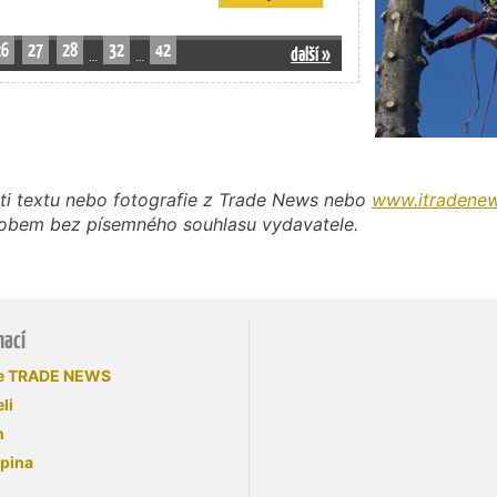
26
27
28
32
42
další »
…
…
ti textu nebo fotografie z Trade News nebo
www.itradenew
působem bez písemného souhlasu vydavatele.
mací
se TRADE NEWS
li
n
upina