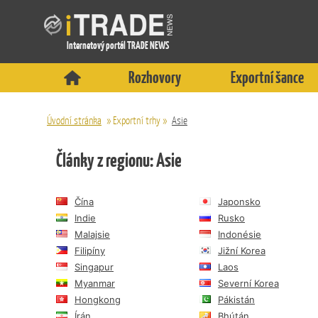
Internetový portál TRADE NEWS
Rozhovory
Exportní šance
Úvodní stránka
»
Exportní trhy
»
Asie
Články z regionu: Asie
Čína
Japonsko
Indie
Rusko
Malajsie
Indonésie
Filipíny
Jižní Korea
Singapur
Laos
Myanmar
Severní Korea
Hongkong
Pákistán
Írán
Bhútán