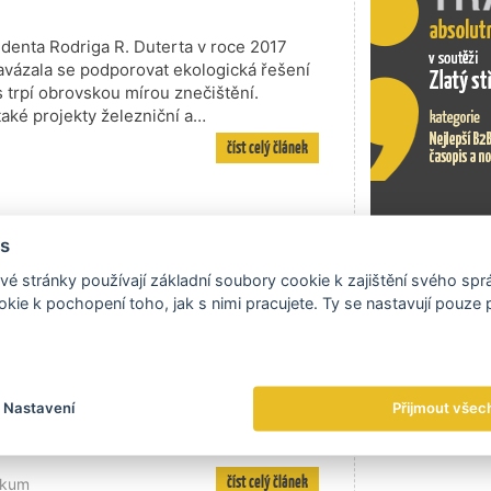
zidenta Rodriga R. Duterta v roce 2017
zavázala se podporovat ekologická řešení
s trpí obrovskou mírou znečištění.
také projekty železniční a…
číst celý článek
 vždy pečlivě zabaleným drobným dárkem,
s
č další komunikace. To je pro nás velkým
Exportní tr
é stránky používají základní soubory cookie k zajištění svého sp
díme až dětskou radost. Pak nastane
kie k pochopení toho, jak s nimi pracujete. Ty se nastavují pouze
ony všech zúčastněných, a tím myslím
plné úsměvů a zdvořilostí. Oč méně
ončí pozdrav wai, mírný úklon se
tkáních jsme se takto s kolegyní z firmy
 vypráví své zážitky Petra Miketová,
Nastavení
Přijmout všec
á tráví na obchodních cestách mnoho
číst celý článek
zkum