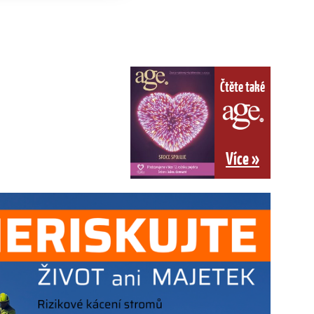
Čtěte také
Více »