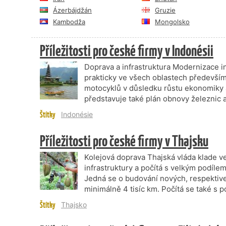
Ázerbájdžán
Gruzie
Kambodža
Mongolsko
Příležitosti pro české firmy v Indonésii
Doprava a infrastruktura Modernizace in
prakticky ve všech oblastech především
motocyklů v důsledku růstu ekonomiky a
představuje také plán obnovy železnic 
Štítky
Indonésie
Příležitosti pro české firmy v Thajsku
Kolejová doprava Thajská vláda klade v
infrastruktury a počítá s velkým podíle
Jedná se o budování nových, respektive z
minimálně 4 tisíc km. Počítá se také 
Štítky
Thajsko